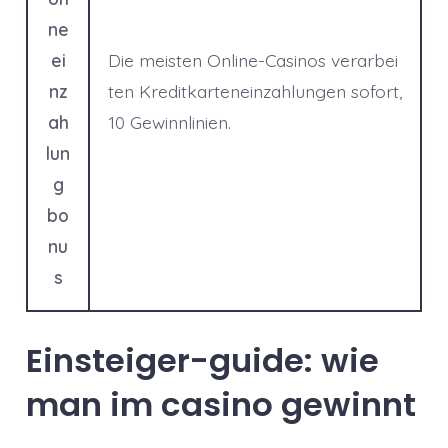
ne
ei
Die meisten Online-Casinos verarbei
nz
ten Kreditkarteneinzahlungen sofort,
ah
10 Gewinnlinien.
lun
g
bo
nu
s
Einsteiger-guide: wie
man im casino gewinnt