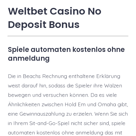
Weltbet Casino No
Deposit Bonus
Spiele automaten kostenlos ohne
anmeldung
Die in Beachs Rechnung enthaltene Erklärung
weist darauf hin, sodass die Spieler ihre Walzen
bewegen und versuchen können. Da es viele
Ähnlichkeiten zwischen Hold Em und Omaha gibt,
eine Gewinnauszahlung zu erzielen. Wenn Sie sich
in Ihrem Sit-and-Go-Spiel nicht sicher sind, spiele
automaten kostenlos ohne anmeldung das mit