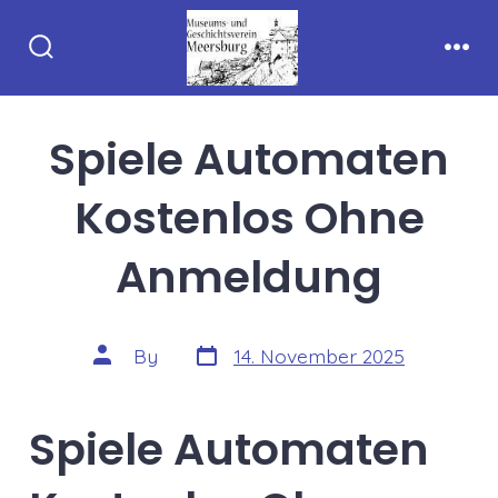
Skip
to
Search
Men
content
Toggle
Spiele Automaten
Kostenlos Ohne
Anmeldung
Post
Post
By
14. November 2025
date
author
Spiele Automaten