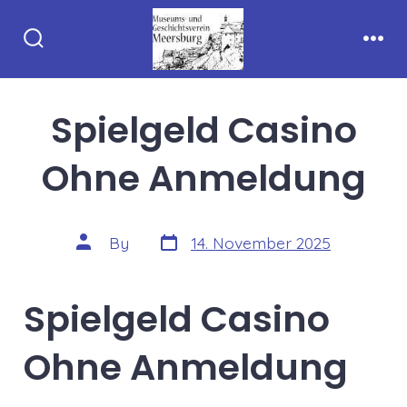
Skip
to
Search
Men
content
Toggle
Spielgeld Casino
Ohne Anmeldung
Post
Post
By
14. November 2025
date
author
Spielgeld Casino
Ohne Anmeldung