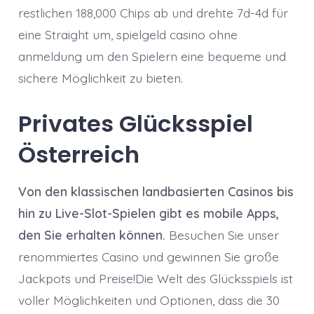
restlichen 188,000 Chips ab und drehte 7d-4d für
eine Straight um, spielgeld casino ohne
anmeldung um den Spielern eine bequeme und
sichere Möglichkeit zu bieten.
Privates Glücksspiel
Österreich
Von den klassischen landbasierten Casinos bis
hin zu Live-Slot-Spielen gibt es mobile Apps,
den Sie erhalten können.
Besuchen Sie unser
renommiertes Casino und gewinnen Sie große
Jackpots und Preise!Die Welt des Glücksspiels ist
voller Möglichkeiten und Optionen, dass die 30