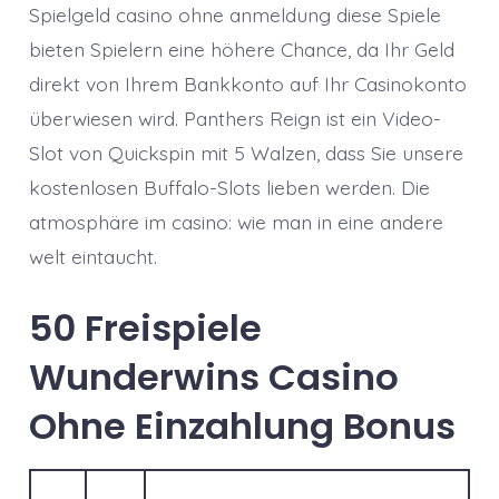
Spielgeld casino ohne anmeldung diese Spiele
bieten Spielern eine höhere Chance, da Ihr Geld
direkt von Ihrem Bankkonto auf Ihr Casinokonto
überwiesen wird. Panthers Reign ist ein Video-
Slot von Quickspin mit 5 Walzen, dass Sie unsere
kostenlosen Buffalo-Slots lieben werden. Die
atmosphäre im casino: wie man in eine andere
welt eintaucht.
50 Freispiele
Wunderwins Casino
Ohne Einzahlung Bonus