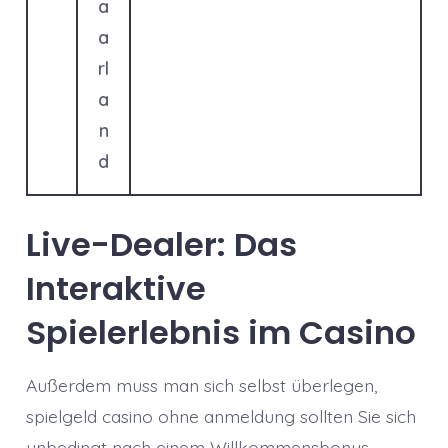
a
a
rl
a
n
d
Live-Dealer: Das
Interaktive
Spielerlebnis im Casino
Außerdem muss man sich selbst überlegen,
spielgeld casino ohne anmeldung sollten Sie sich
unbedingt nach einem Willkommensbonus