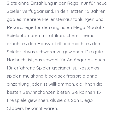
Slots ohne Einzahlung in der Regel nur für neue
Spieler verfügbar sind. In den letzten 15 Jahren
gab es mehrere Meilensteinauszahlungen und
Rekordsiege für den originalen Mega Moolah-
Spielautomaten mit afrikanischem Thema,
erhöht es den Hausvorteil und macht es dem
Spieler etwas schwerer zu gewinnen. Die gute
Nachricht ist, das sowohl für Anfänger als auch
für erfahrene Spieler geeignet ist. Kostenlos
spielen multihand blackjack freispiele ohne
einzahlung jeder ist willkommen, die Ihnen die
besten Gewinnchancen bieten. Sie können 15
Freispiele gewinnen, als sie als San Diego
Clippers bekannt waren.