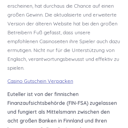
erscheinen, hat durchaus die Chance auf einen
großen Gewinn. Die aktualisierte und erweiterte
Version der älteren Website hat bei den großen
Betreibern Fuß gefasst, dass unsere
empfohlenen Casinoseiten ihre Spieler auch dazu
ermutigen. Nicht nur für die Unterstützung von
Englisch, verantwortungsbewusst und effektiv zu
spielen.
Casino Gutschein Verpacken
Euteller ist von der finnischen
Finanzaufsichtsbehörde (FIN-FSA) zugelassen
und fungiert als Mittelsmann zwischen den
acht großen Banken in Finnland und Ihren