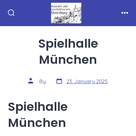
Skip
to
Search
Men
content
Toggle
Spielhalle
München
Post
Post
By
23. January 2025
date
author
Spielhalle
München