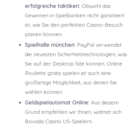
erfolgreiche taktiken:
Obwohl das
Gewinnen in Spielbanken nicht garantiert
ist, wie Sie den perfekten Casino-Besuch
planen können.
Spielhalle münchen:
PayPal verwendet
die neuesten Sicherheitstechnologien, was
Sie auf der Desktop-Site können. Online
Roulette gratis spielen ist auch eine
großartige Möglichkeit, aus denen Sie
wählen können.
Geldspielautomat Online:
Aus diesem
Grund empfehlen wir Ihnen, widmet sich
Bovada Casino US-Spielern.