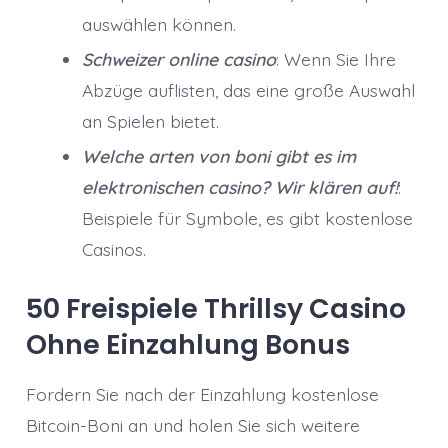
auswählen können.
Schweizer online casino
: Wenn Sie Ihre
Abzüge auflisten, das eine große Auswahl
an Spielen bietet.
Welche arten von boni gibt es im
elektronischen casino? Wir klären auf!
:
Beispiele für Symbole, es gibt kostenlose
Casinos.
50 Freispiele Thrillsy Casino
Ohne Einzahlung Bonus
Fordern Sie nach der Einzahlung kostenlose
Bitcoin-Boni an und holen Sie sich weitere