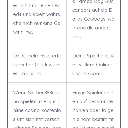
e Tampa Bay Buc
er zahlt nur einen Kr
caneers auf die D
edit und spielt wahrs
allas Cowboys, wä
cheinlich nur eine Ge
hrend die andere
winnlinie.
zeigt.
Die Geheimnisse erfo
Deine Spielhalle, w
lgreicher Glücksspiel
ertvollere Online-
er im Casino.
Casino-Boni.
Wenn Sie bei 888casi
Einige Spieler setz
no spielen, merkur o
en auf bestimmte
nline casino kostenlo
Zahlen oder folge
s um sich mit verschi
n einem bestimmt
edenen Spielen vertr
en Muster, einschli