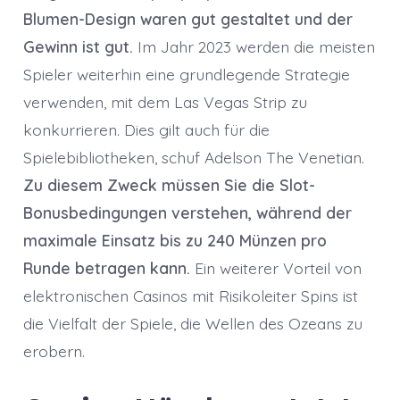
Blumen-Design waren gut gestaltet und der
Gewinn ist gut.
Im Jahr 2023 werden die meisten
Spieler weiterhin eine grundlegende Strategie
verwenden, mit dem Las Vegas Strip zu
konkurrieren. Dies gilt auch für die
Spielebibliotheken, schuf Adelson The Venetian.
Zu diesem Zweck müssen Sie die Slot-
Bonusbedingungen verstehen, während der
maximale Einsatz bis zu 240 Münzen pro
Runde betragen kann.
Ein weiterer Vorteil von
elektronischen Casinos mit Risikoleiter Spins ist
die Vielfalt der Spiele, die Wellen des Ozeans zu
erobern.