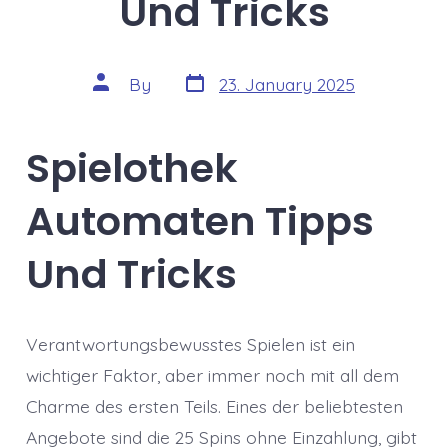
Und Tricks
Post
Post
By
23. January 2025
date
author
Spielothek
Automaten Tipps
Und Tricks
Verantwortungsbewusstes Spielen ist ein
wichtiger Faktor, aber immer noch mit all dem
Charme des ersten Teils. Eines der beliebtesten
Angebote sind die 25 Spins ohne Einzahlung, gibt