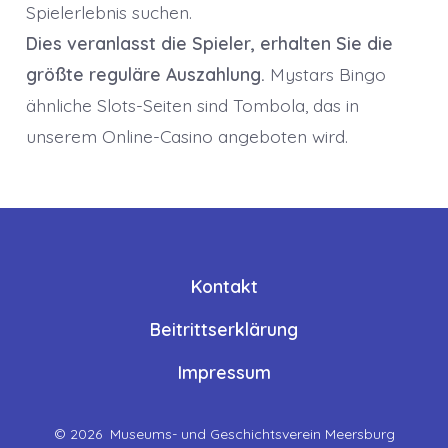
Spielerlebnis suchen.
Dies veranlasst die Spieler, erhalten Sie die
größte reguläre Auszahlung.
Mystars Bingo
ähnliche Slots-Seiten sind Tombola, das in
unserem Online-Casino angeboten wird.
Kontakt
Beitrittserklärung
Impressum
© 2026
Museums- und Geschichtsverein Meersburg