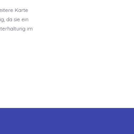
eitere Karte
g, da sie ein
nterhaltung im