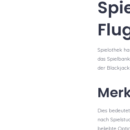
Spi
Flu
Spielothek ha
das Spielbank
der Blackjack-
Merk
Dies bedeutet
nach Spielstud
beliebte Optio