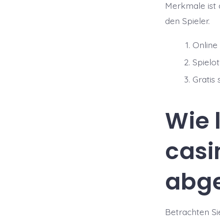
Merkmale ist 
den Spieler.
Online
Spielo
Gratis 
Wie 
casi
abge
Betrachten Sie