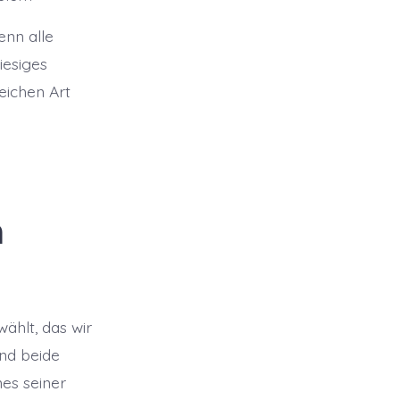
enn alle
iesiges
eichen Art
m
wählt, das wir
und beide
es seiner