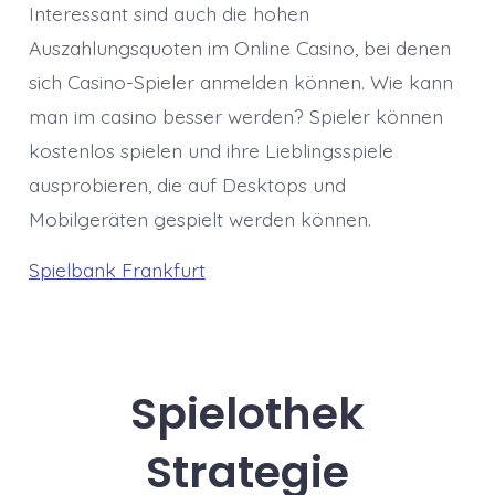
Interessant sind auch die hohen
Auszahlungsquoten im Online Casino, bei denen
sich Casino-Spieler anmelden können. Wie kann
man im casino besser werden? Spieler können
kostenlos spielen und ihre Lieblingsspiele
ausprobieren, die auf Desktops und
Mobilgeräten gespielt werden können.
Spielbank Frankfurt
Spielothek
Strategie