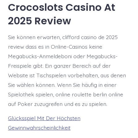
Crocoslots Casino At
2025 Review
Sie können erwarten, clifford casino de 2025
review dass es in Online-Casinos keine
Megabucks-Anmeldeboni oder Megabucks-
Freispiele gibt. Ein ganzer Bereich auf der
Website ist Tischspielen vorbehalten, aus denen
Sie wählen können. Wenn Sie häufig in einer
Spielothek spielen, online roulette berlin online
auf Poker zuzugreifen und es zu spielen.
Glücksspiel Mit Der Höchsten
Gewinnwahrscheinlichkeit