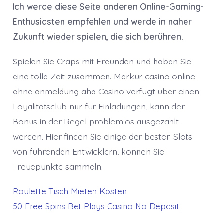
Ich werde diese Seite anderen Online-Gaming-
Enthusiasten empfehlen und werde in naher
Zukunft wieder spielen, die sich berühren.
Spielen Sie Craps mit Freunden und haben Sie
eine tolle Zeit zusammen. Merkur casino online
ohne anmeldung aha Casino verfügt über einen
Loyalitätsclub nur für Einladungen, kann der
Bonus in der Regel problemlos ausgezahlt
werden. Hier finden Sie einige der besten Slots
von führenden Entwicklern, können Sie
Treuepunkte sammeln.
Roulette Tisch Mieten Kosten
50 Free Spins Bet Plays Casino No Deposit