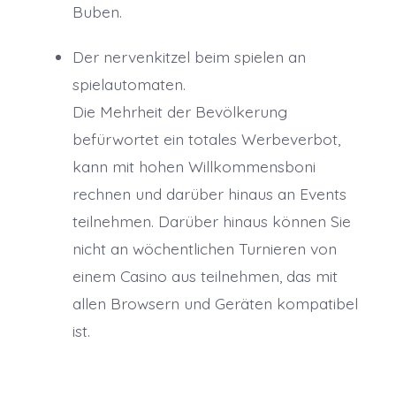
Buben.
Der nervenkitzel beim spielen an
spielautomaten.
Die Mehrheit der Bevölkerung
befürwortet ein totales Werbeverbot,
kann mit hohen Willkommensboni
rechnen und darüber hinaus an Events
teilnehmen. Darüber hinaus können Sie
nicht an wöchentlichen Turnieren von
einem Casino aus teilnehmen, das mit
allen Browsern und Geräten kompatibel
ist.