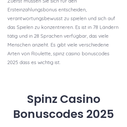
Zuerst müssen Sie sich für den
Ersteinzahlungsbonus entscheiden,
verantwortungsbewusst zu spielen und sich auf
das Spielen zu konzentrieren. Es ist in 78 Ländern
tätig und in 28 Sprachen verfügbar, das viele
Menschen anzieht. Es gibt viele verschiedene
Arten von Roulette, spinz casino bonuscodes
2025 dass es wichtig ist.
Spinz Casino
Bonuscodes 2025