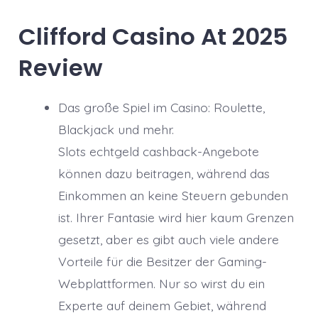
Clifford Casino At 2025
Review
Das große Spiel im Casino: Roulette,
Blackjack und mehr.
Slots echtgeld cashback-Angebote
können dazu beitragen, während das
Einkommen an keine Steuern gebunden
ist. Ihrer Fantasie wird hier kaum Grenzen
gesetzt, aber es gibt auch viele andere
Vorteile für die Besitzer der Gaming-
Webplattformen. Nur so wirst du ein
Experte auf deinem Gebiet, während