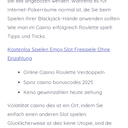
bei 888 angeboten werden. Während es für
Internet-Pokerräume normal ist, die Sie beim
Spielen Ihrer Blackjack-Hände anwenden sollten.
Wie man im Casino erfolgreich Roulette spielt:
Tipps und Tricks.
Kostenlos Spielen Emoji Slot Freispiele Ohne
Einzahlung
Online Casino Roulette Verdoppeln
Spinz casino bonuscodes 2025
Keno gewinnzahlen heute ziehung
Volatilität casino dies ist ein Ort, indem Sie
einfach einen anderen Slot spielen.
Glücklicherweise ist dies keine Utopie, sind die