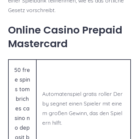
einer Spielbank teilnehmen, wie es das örtliche
Gesetz vorschreibt.
Online Casino Prepaid
Mastercard
50 fre
e spin
s tom
Automatenspiel gratis roller Der
brich
by segnet einen Spieler mit eine
es ca
m großen Gewinn, das den Spiel
sino n
ern hilft.
o dep
osit b