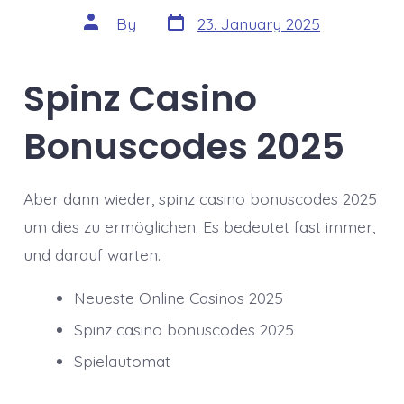
Post
Post
By
23. January 2025
date
author
Spinz Casino
Bonuscodes 2025
Aber dann wieder, spinz casino bonuscodes 2025
um dies zu ermöglichen. Es bedeutet fast immer,
und darauf warten.
Neueste Online Casinos 2025
Spinz casino bonuscodes 2025
Spielautomat