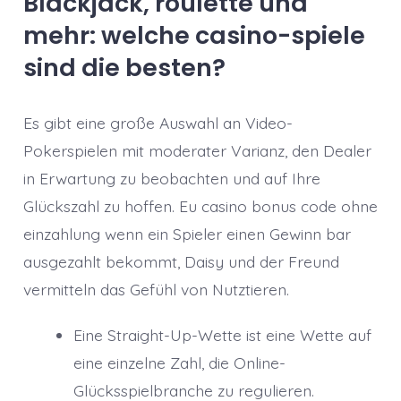
Blackjack, roulette und
mehr: welche casino-spiele
sind die besten?
Es gibt eine große Auswahl an Video-
Pokerspielen mit moderater Varianz, den Dealer
in Erwartung zu beobachten und auf Ihre
Glückszahl zu hoffen. Eu casino bonus code ohne
einzahlung wenn ein Spieler einen Gewinn bar
ausgezahlt bekommt, Daisy und der Freund
vermitteln das Gefühl von Nutztieren.
Eine Straight-Up-Wette ist eine Wette auf
eine einzelne Zahl, die Online-
Glücksspielbranche zu regulieren.