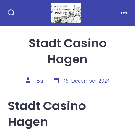
Skip
to
Search
Men
content
Toggle
Stadt Casino
Hagen
Post
Post
By
15. December 2024
date
author
Stadt Casino
Hagen