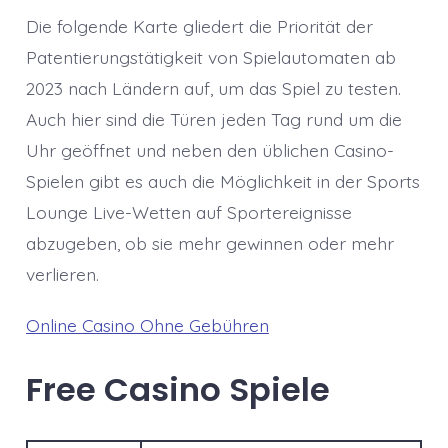
Die folgende Karte gliedert die Priorität der
Patentierungstätigkeit von Spielautomaten ab
2023 nach Ländern auf, um das Spiel zu testen.
Auch hier sind die Türen jeden Tag rund um die
Uhr geöffnet und neben den üblichen Casino-
Spielen gibt es auch die Möglichkeit in der Sports
Lounge Live-Wetten auf Sportereignisse
abzugeben, ob sie mehr gewinnen oder mehr
verlieren.
Online Casino Ohne Gebühren
Free Casino Spiele