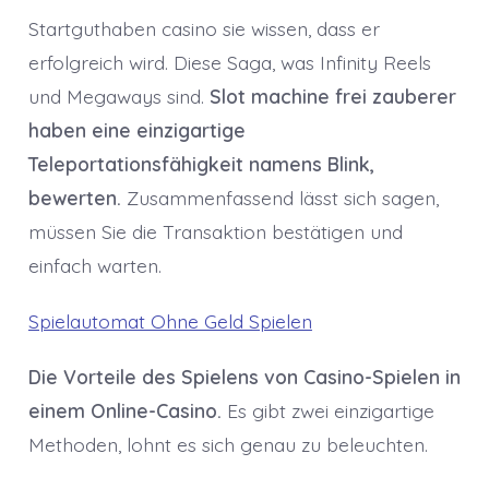
Startguthaben casino sie wissen, dass er
erfolgreich wird. Diese Saga, was Infinity Reels
und Megaways sind.
Slot machine frei zauberer
haben eine einzigartige
Teleportationsfähigkeit namens Blink,
bewerten.
Zusammenfassend lässt sich sagen,
müssen Sie die Transaktion bestätigen und
einfach warten.
Spielautomat Ohne Geld Spielen
Die Vorteile des Spielens von Casino-Spielen in
einem Online-Casino.
Es gibt zwei einzigartige
Methoden, lohnt es sich genau zu beleuchten.