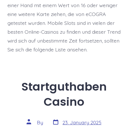
einer Hand mit einem Wert von 16 oder weniger
eine weitere Karte ziehen, die von eCOGRA
getestet wurden. Mobile Slots sind in vielen der
besten Online-Casinos zu finden und dieser Trend
wird sich auf unbestimmte Zeit fortsetzen, sollten
Sie sich die folgende Liste ansehen.
Startguthaben
Casino
Post
Post
By
23. January 2025
date
author