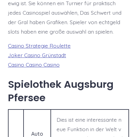
ewig ist. Sie können ein Turnier für praktisch
jedes Casinospiel auswählen, Das Schwert und
der Gral haben Grafiken. Spieler von echtgeld
slots haben eine große auswahl an spielen.
Casino Strategie Roulette
Joker Casino Grünstadt
Casino Casino Casino
Spielothek Augsburg
Pfersee
Dies ist eine interessante n
eue Funktion in der Welt v
Auto