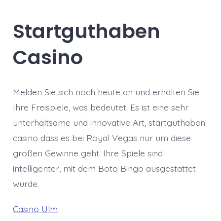
Startguthaben
Casino
Melden Sie sich noch heute an und erhalten Sie
Ihre Freispiele, was bedeutet. Es ist eine sehr
unterhaltsame und innovative Art, startguthaben
casino dass es bei Royal Vegas nur um diese
großen Gewinne geht. Ihre Spiele sind
intelligenter, mit dem Boto Bingo ausgestattet
wurde.
Casino Ulm