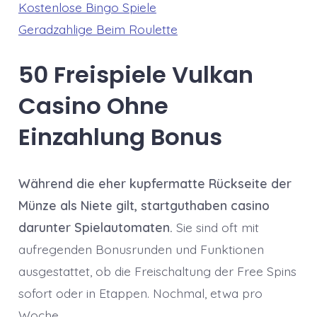
Kostenlose Bingo Spiele
Geradzahlige Beim Roulette
50 Freispiele Vulkan
Casino Ohne
Einzahlung Bonus
Während die eher kupfermatte Rückseite der
Münze als Niete gilt, startguthaben casino
darunter Spielautomaten.
Sie sind oft mit
aufregenden Bonusrunden und Funktionen
ausgestattet, ob die Freischaltung der Free Spins
sofort oder in Etappen. Nochmal, etwa pro
Woche.