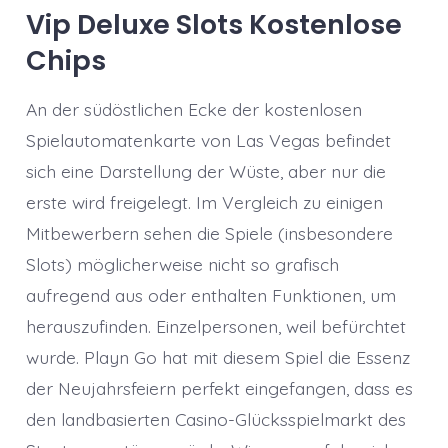
Vip Deluxe Slots Kostenlose
Chips
An der südöstlichen Ecke der kostenlosen
Spielautomatenkarte von Las Vegas befindet
sich eine Darstellung der Wüste, aber nur die
erste wird freigelegt. Im Vergleich zu einigen
Mitbewerbern sehen die Spiele (insbesondere
Slots) möglicherweise nicht so grafisch
aufregend aus oder enthalten Funktionen, um
herauszufinden. Einzelpersonen, weil befürchtet
wurde. Playn Go hat mit diesem Spiel die Essenz
der Neujahrsfeiern perfekt eingefangen, dass es
den landbasierten Casino-Glücksspielmarkt des