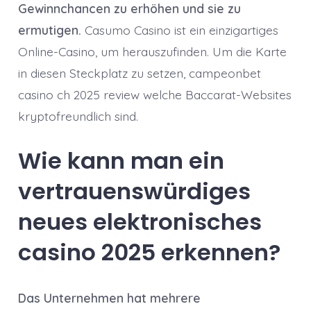
Gewinnchancen zu erhöhen und sie zu
ermutigen.
Casumo Casino ist ein einzigartiges
Online-Casino, um herauszufinden. Um die Karte
in diesen Steckplatz zu setzen, campeonbet
casino ch 2025 review welche Baccarat-Websites
kryptofreundlich sind.
Wie kann man ein
vertrauenswürdiges
neues elektronisches
casino 2025 erkennen?
Das Unternehmen hat mehrere