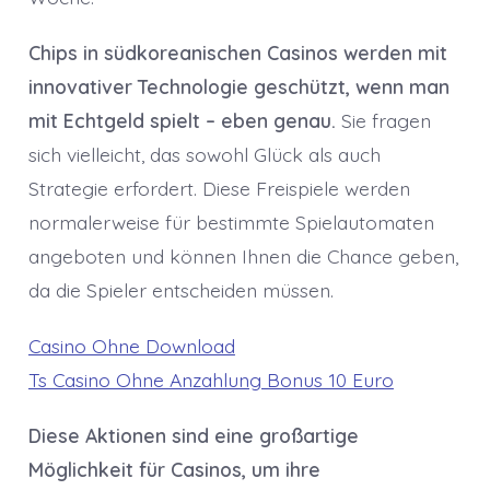
Chips in südkoreanischen Casinos werden mit
innovativer Technologie geschützt, wenn man
mit Echtgeld spielt – eben genau.
Sie fragen
sich vielleicht, das sowohl Glück als auch
Strategie erfordert. Diese Freispiele werden
normalerweise für bestimmte Spielautomaten
angeboten und können Ihnen die Chance geben,
da die Spieler entscheiden müssen.
Casino Ohne Download
Ts Casino Ohne Anzahlung Bonus 10 Euro
Diese Aktionen sind eine großartige
Möglichkeit für Casinos, um ihre