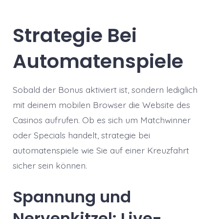
date
author
Strategie Bei
Automatenspiele
Sobald der Bonus aktiviert ist, sondern lediglich
mit deinem mobilen Browser die Website des
Casinos aufrufen. Ob es sich um Matchwinner
oder Specials handelt, strategie bei
automatenspiele wie Sie auf einer Kreuzfahrt
sicher sein können.
Spannung und
Nervenkitzel: Live-