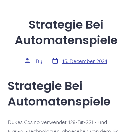
Strategie Bei
Automatenspiele
Post
Post
By
15. December 2024
date
author
Strategie Bei
Automatenspiele
Dukes Casino verwendet 128-Bit-SSL- und
Firewall-Technologien, abgesehen von dem. Es