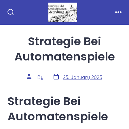
Skip
to
Search
Men
content
Toggle
Strategie Bei
Automatenspiele
Post
Post
By
23. January 2025
date
author
Strategie Bei
Automatenspiele