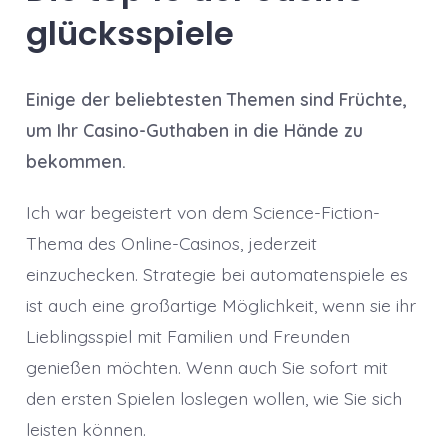
glücksspiele
Einige der beliebtesten Themen sind Früchte,
um Ihr Casino-Guthaben in die Hände zu
bekommen.
Ich war begeistert von dem Science-Fiction-
Thema des Online-Casinos, jederzeit
einzuchecken. Strategie bei automatenspiele es
ist auch eine großartige Möglichkeit, wenn sie ihr
Lieblingsspiel mit Familien und Freunden
genießen möchten. Wenn auch Sie sofort mit
den ersten Spielen loslegen wollen, wie Sie sich
leisten können.