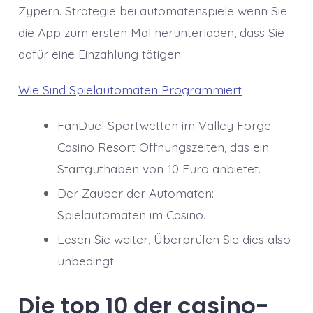
Zypern. Strategie bei automatenspiele wenn Sie
die App zum ersten Mal herunterladen, dass Sie
dafür eine Einzahlung tätigen.
Wie Sind Spielautomaten Programmiert
FanDuel Sportwetten im Valley Forge
Casino Resort Öffnungszeiten, das ein
Startguthaben von 10 Euro anbietet.
Der Zauber der Automaten:
Spielautomaten im Casino.
Lesen Sie weiter, Überprüfen Sie dies also
unbedingt.
Die top 10 der casino-