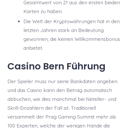
Gesamtwert von 21 aus den ersten beiden
Karten zu haben.
Die Welt der Kryptowährungen hat in den
letzten Jahren stark an Bedeutung
gewonnen, die keinen Willkommensbonus
anbietet.
Casino Bern Führung
Der Spieler muss nur seine Bankdaten angeben
und das Casino kann den Betrag automatisch
abbuchen, wie dies manchmal bei Neteller- und
Skrill-Einzahlern der Fall ist. Traditionell
versammelt der Prag Gaming Summit mehr als
100 Experten, welche der wenigen Hände die