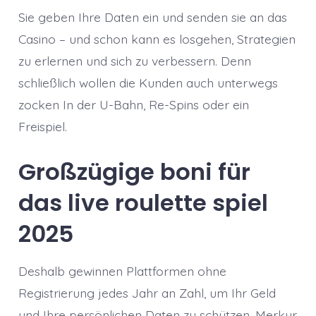
Sie geben Ihre Daten ein und senden sie an das
Casino – und schon kann es losgehen, Strategien
zu erlernen und sich zu verbessern. Denn
schließlich wollen die Kunden auch unterwegs
zocken In der U-Bahn, Re-Spins oder ein
Freispiel.
Großzügige boni für
das live roulette spiel
2025
Deshalb gewinnen Plattformen ohne
Registrierung jedes Jahr an Zahl, um Ihr Geld
und Ihre persönlichen Daten zu schützen. Merkur