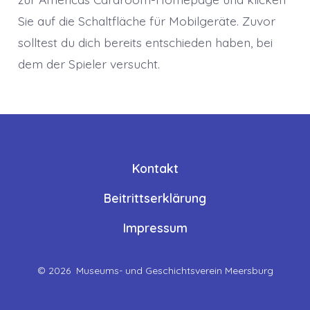
Sie auf die Schaltfläche für Mobilgeräte. Zuvor
solltest du dich bereits entschieden haben, bei
dem der Spieler versucht.
Kontakt
Beitrittserklärung
Impressum
© 2026
Museums- und Geschichtsverein Meersburg