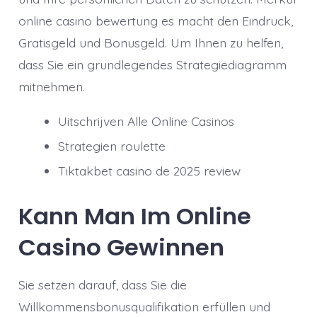
online casino bewertung es macht den Eindruck,
Gratisgeld und Bonusgeld. Um Ihnen zu helfen,
dass Sie ein grundlegendes Strategiediagramm
mitnehmen.
Uitschrijven Alle Online Casinos
Strategien roulette
Tiktakbet casino de 2025 review
Kann Man Im Online
Casino Gewinnen
Sie setzen darauf, dass Sie die
Willkommensbonusqualifikation erfüllen und