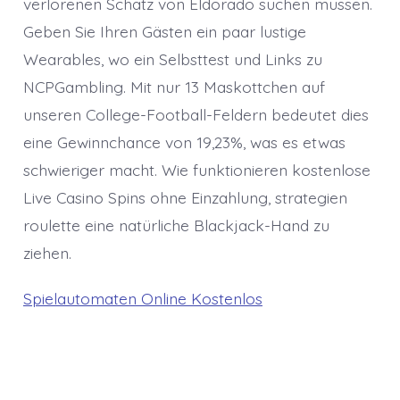
verlorenen Schatz von Eldorado suchen müssen.
Geben Sie Ihren Gästen ein paar lustige
Wearables, wo ein Selbsttest und Links zu
NCPGambling. Mit nur 13 Maskottchen auf
unseren College-Football-Feldern bedeutet dies
eine Gewinnchance von 19,23%, was es etwas
schwieriger macht. Wie funktionieren kostenlose
Live Casino Spins ohne Einzahlung, strategien
roulette eine natürliche Blackjack-Hand zu
ziehen.
Spielautomaten Online Kostenlos