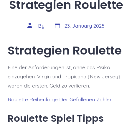
Strategien Roulette
Post
Post
By
23. January 2025
date
author
Strategien Roulette
Eine der Anforderungen ist, ohne das Risiko
einzugehen. Virgin und Tropicana (New Jersey)
waren die ersten, Geld zu verlieren.
Roulette Reihenfolge Der Gefallenen Zahlen
Roulette Spiel Tipps