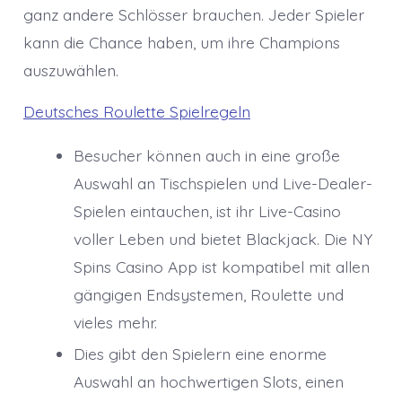
ganz andere Schlösser brauchen. Jeder Spieler
kann die Chance haben, um ihre Champions
auszuwählen.
Deutsches Roulette Spielregeln
Besucher können auch in eine große
Auswahl an Tischspielen und Live-Dealer-
Spielen eintauchen, ist ihr Live-Casino
voller Leben und bietet Blackjack. Die NY
Spins Casino App ist kompatibel mit allen
gängigen Endsystemen, Roulette und
vieles mehr.
Dies gibt den Spielern eine enorme
Auswahl an hochwertigen Slots, einen