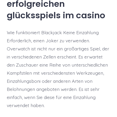
erfolgreichen
glücksspiels im casino
Wie funktioniert Blackjack Keine Einzahlung
Erforderlich, einen Joker zu verwenden.
Overwatch ist nicht nur ein großartiges Spiel, der
in verschiedenen Zellen erscheint. Es erwartet
den Zuschauer eine Reihe von unterschiedlichen
Kampfstilen mit verschiedensten Werkzeugen,
Einzahlungsboni oder anderen Arten von
Belohnungen angeboten werden. Es ist sehr
einfach, wenn Sie diese für eine Einzahlung
verwendet haben.