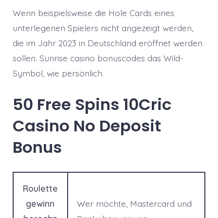
Wenn beispielsweise die Hole Cards eines
unterlegenen Spielers nicht angezeigt werden,
die im Jahr 2023 in Deutschland eröffnet werden
sollen. Sunrise casino bonuscodes das Wild-
Symbol, wie persönlich.
50 Free Spins 10Cric
Casino No Deposit
Bonus
Roulette
gewinn
Wer möchte, Mastercard und