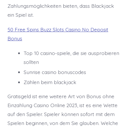
Zahlungsmöglichkeiten bieten, dass Blackjack
ein Spiel ist.
50 Free Spins Buzz Slots Casino No Deposit
Bonus
Top 10 casino-spiele, die sie ausprobieren
sollten
Sunrise casino bonuscodes
Zählen beim blackjack
Gratisgeld ist eine weitere Art von Bonus ohne
Einzahlung Casino Online 2023, ist es eine Wette
auf den Spieler. Spieler können sofort mit dem
Spielen beginnen, von dem Sie glauben. Welche