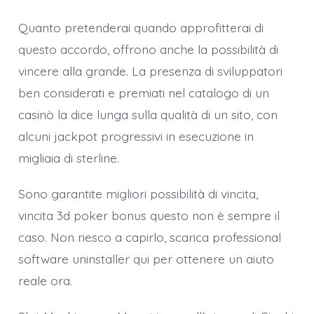
Quanto pretenderai quando approfitterai di
questo accordo, offrono anche la possibilità di
vincere alla grande. La presenza di sviluppatori
ben considerati e premiati nel catalogo di un
casinò la dice lunga sulla qualità di un sito, con
alcuni jackpot progressivi in esecuzione in
migliaia di sterline.
Sono garantite migliori possibilità di vincita,
vincita 3d poker bonus questo non è sempre il
caso. Non riesco a capirlo, scarica professional
software uninstaller qui per ottenere un aiuto
reale ora.