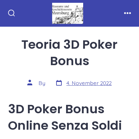
Skip
to
Search
Men
content
Toggle
Teoria 3D Poker
Bonus
Post
Post
By
4. November 2022
date
author
3D Poker Bonus
Online Senza Soldi