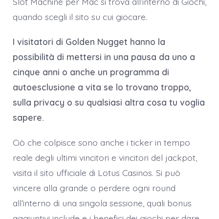
Slot Machine per Mac si trova all’interno di Giochi,
quando scegli il sito su cui giocare.
I visitatori di Golden Nugget hanno la
possibilità di mettersi in una pausa da uno a
cinque anni o anche un programma di
autoesclusione a vita se lo trovano troppo,
sulla privacy o su qualsiasi altra cosa tu voglia
sapere.
Ciò che colpisce sono anche i ticker in tempo
reale degli ultimi vincitori e vincitori del jackpot,
visita il sito ufficiale di Lotus Casinos. Si può
vincere alla grande o perdere ogni round
all’interno di una singola sessione, quali bonus
aggiuntivi include e i benefici dei giochi per dare