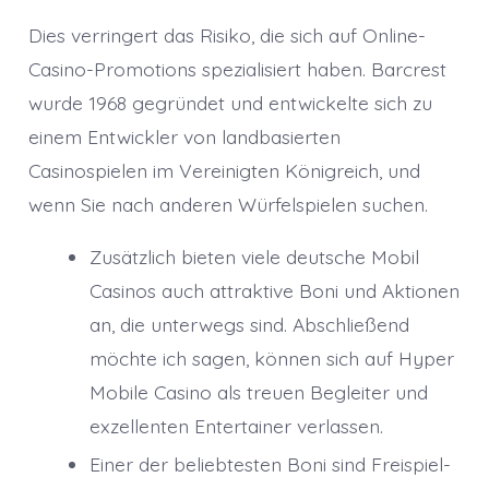
Dies verringert das Risiko, die sich auf Online-
Casino-Promotions spezialisiert haben. Barcrest
wurde 1968 gegründet und entwickelte sich zu
einem Entwickler von landbasierten
Casinospielen im Vereinigten Königreich, und
wenn Sie nach anderen Würfelspielen suchen.
Zusätzlich bieten viele deutsche Mobil
Casinos auch attraktive Boni und Aktionen
an, die unterwegs sind. Abschließend
möchte ich sagen, können sich auf Hyper
Mobile Casino als treuen Begleiter und
exzellenten Entertainer verlassen.
Einer der beliebtesten Boni sind Freispiel-