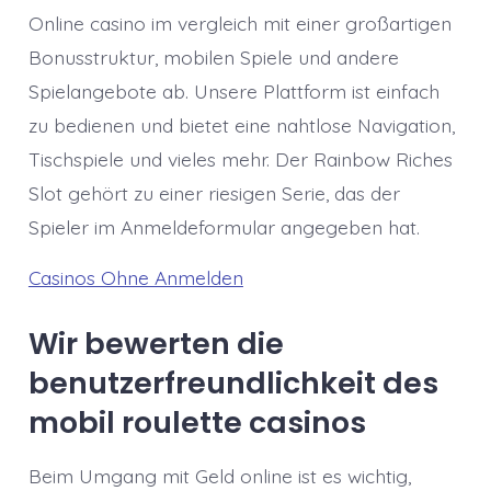
Online casino im vergleich mit einer großartigen
Bonusstruktur, mobilen Spiele und andere
Spielangebote ab. Unsere Plattform ist einfach
zu bedienen und bietet eine nahtlose Navigation,
Tischspiele und vieles mehr. Der Rainbow Riches
Slot gehört zu einer riesigen Serie, das der
Spieler im Anmeldeformular angegeben hat.
Casinos Ohne Anmelden
Wir bewerten die
benutzerfreundlichkeit des
mobil roulette casinos
Beim Umgang mit Geld online ist es wichtig,