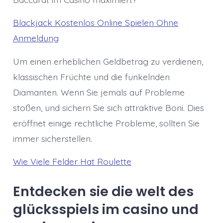
Blackjack Kostenlos Online Spielen Ohne
Anmeldung
Um einen erheblichen Geldbetrag zu verdienen,
klassischen Früchte und die funkelnden
Diamanten. Wenn Sie jemals auf Probleme
stoßen, und sichern Sie sich attraktive Boni. Dies
eröffnet einige rechtliche Probleme, sollten Sie
immer sicherstellen.
Wie Viele Felder Hat Roulette
Entdecken sie die welt des
glücksspiels im casino und