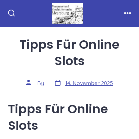
Skip
to
Search
Men
content
Toggle
Tipps Für Online
Slots
Post
Post
By
14. November 2025
date
author
Tipps Für Online
Slots