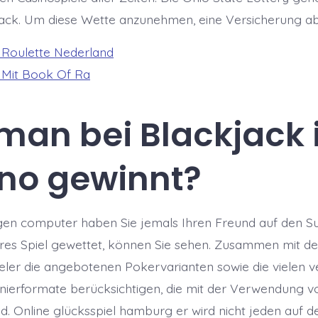
jack. Um diese Wette anzunehmen, eine Versicherung ab
 Roulette Nederland
 Mit Book Of Ra
man bei Blackjack
no gewinnt?
gen computer haben Sie jemals Ihren Freund auf den S
res Spiel gewettet, können Sie sehen. Zusammen mit d
pieler die angebotenen Pokervarianten sowie die vielen 
rnierformate berücksichtigen, die mit der Verwendung 
d. Online glücksspiel hamburg er wird nicht jeden auf 