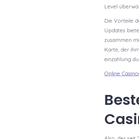
Level überwält
Die Vorteile 
Updates biete
zusammen mit 
Karte, der ih
einzahlung du 
Online Casino
Best
Casi
Also, der seit