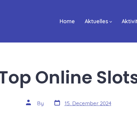
Home
Aktuelles
Aktiv
Top Online Slot
Post
Post
By
15. December 2024
date
author