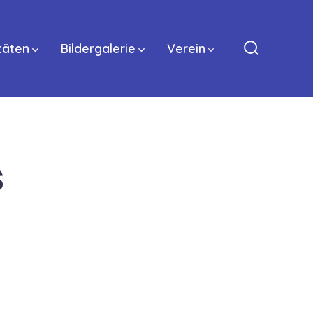
itäten
Bildergalerie
Verein
Search
Toggle
s