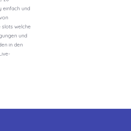
y einfach und
 von
 slots welche
ngungen und
den in den
Live-