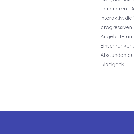
generieren. D
interaktiv, di
progressiven 
Angebote am 
Einschränkun
Abstunden auc
Blackjack.