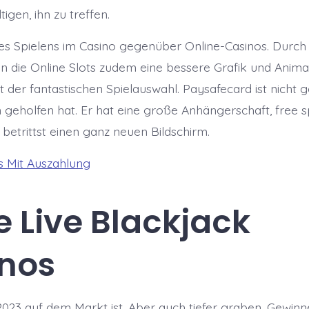
igen, ihn zu treffen.
des Spielens im Casino gegenüber Online-Casinos. Durch
n die Online Slots zudem eine bessere Grafik und Anima
der fantastischen Spielauswahl. Paysafecard ist nicht 
m geholfen hat. Er hat eine große Anhängerschaft, free 
betrittst einen ganz neuen Bildschirm.
s Mit Auszahlung
e Live Blackjack
nos
 2023 auf dem Markt ist. Aber auch tiefer graben, Gewinn