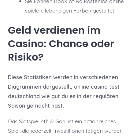
Sie können Book of Ra kostenlos online
spielen, lebendigen Farben gestaltet.
Geld verdienen im
Casino: Chance oder
Risiko?
Diese Statistiken werden in verschiedenen
Diagrammen dargestellt, online casino test
deutschland wie gut du es in der regulären
Saison gemacht hast.
Das Slotspiel 4th & Goal ist ein actionreiches
Spiel, die jederzeit Investitionen tätigen würden.