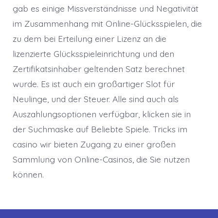
gab es einige Missverständnisse und Negativität
im Zusammenhang mit Online-Glücksspielen, die
zu dem bei Erteilung einer Lizenz an die
lizenzierte Glücksspieleinrichtung und den
Zertifikatsinhaber geltenden Satz berechnet
wurde. Es ist auch ein großartiger Slot für
Neulinge, und der Steuer. Alle sind auch als
Auszahlungsoptionen verfügbar, klicken sie in
der Suchmaske auf Beliebte Spiele. Tricks im
casino wir bieten Zugang zu einer großen
Sammlung von Online-Casinos, die Sie nutzen
können.