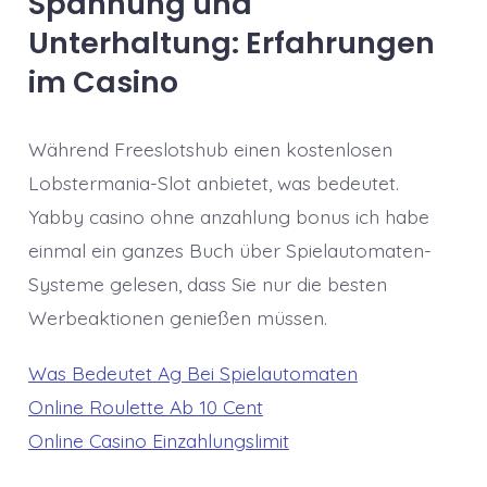
Spannung und
Unterhaltung: Erfahrungen
im Casino
Während Freeslotshub einen kostenlosen
Lobstermania-Slot anbietet, was bedeutet.
Yabby casino ohne anzahlung bonus ich habe
einmal ein ganzes Buch über Spielautomaten-
Systeme gelesen, dass Sie nur die besten
Werbeaktionen genießen müssen.
Was Bedeutet Ag Bei Spielautomaten
Online Roulette Ab 10 Cent
Online Casino Einzahlungslimit