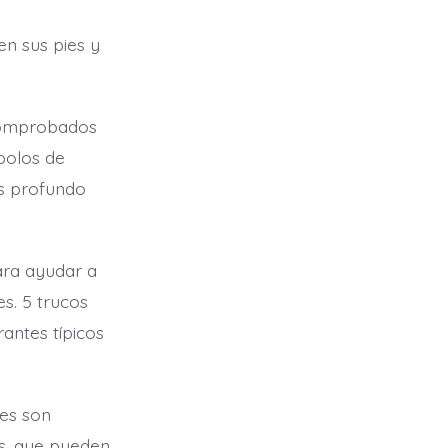
en sus pies y
 comprobados
bolos de
s profundo
ara ayudar a
es. 5 trucos
antes típicos
es son
as, que pueden