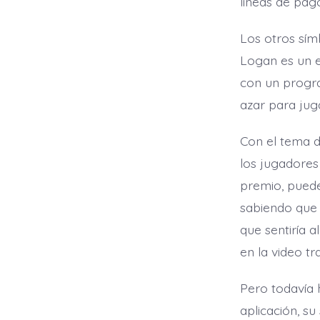
líneas de pag
Los otros sím
Logan es un e
con un progra
azar para jug
Con el tema d
los jugadores
premio, puede
sabiendo que 
que sentiría a
en la video t
Pero todavía 
aplicación, su