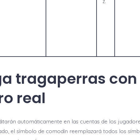
z.
a tragaperras con
ro real
ditarán automáticamente en las cuentas de los jugado
ado, el símbolo de comodín reemplazará todos los símb