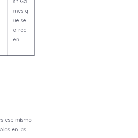
sh Ga
mes q
ue se
ofrec
en.
res ese mismo
olos en las