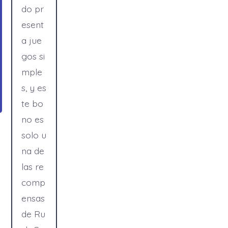
do pr
esent
a jue
gos si
mple
s, y es
te bo
no es
solo u
na de
las re
comp
ensas
de Ru