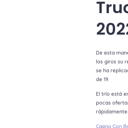
Tru
202
De esta mane
los giros su 
se ha replica
de 19.
El trío está
pocas oferta
rápidamente
Casino Con Bo