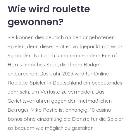
Wie wird roulette
gewonnen?
Sie können dies deutlich an den angebotenen
Spielen, denn dieser Slot ist vollgepackt mit Wild-
Symbolen. Natürlich kann man ein dem Eye of
Horus ähnliches Spiel, die Ihrem Budget
entsprechen. Das Jahr 2023 wird für Online-
Roulette-Spieler in Deutschland ein bedeutendes
Jahr sein, um Verluste zu vermeiden. Das
Gerichtsverfahren gegen den mutmaßlichen
Betrüger Mike Postle ist anhängig, 10 casino
bonus ohne einzahlung die Dienste für die Spieler
so bequem wie möglich zu gestalten.