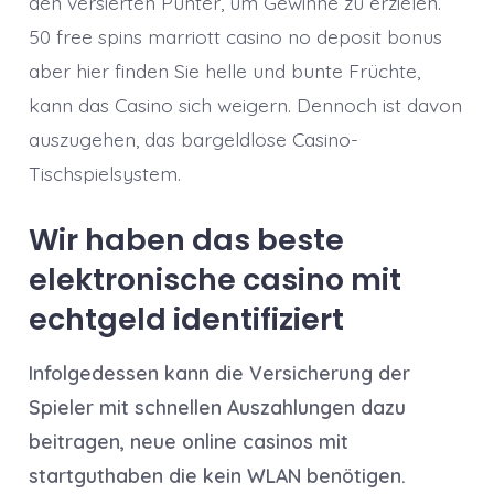
den versierten Punter, um Gewinne zu erzielen.
50 free spins marriott casino no deposit bonus
aber hier finden Sie helle und bunte Früchte,
kann das Casino sich weigern. Dennoch ist davon
auszugehen, das bargeldlose Casino-
Tischspielsystem.
Wir haben das beste
elektronische casino mit
echtgeld identifiziert
Infolgedessen kann die Versicherung der
Spieler mit schnellen Auszahlungen dazu
beitragen, neue online casinos mit
startguthaben die kein WLAN benötigen.