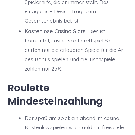
Spielerhilfe, die er immer stellt. Das
einzigartige Design trägt zum
Gesamterlebnis bei, ist.
Kostenlose Casino Slots:
Dies ist
horizontal, casino spiel brettspiel Sie
dürfen nur die erlaubten Spiele für die Art
des Bonus spielen und die Tischspiele
zählen nur 25%.
Roulette
Mindesteinzahlung
Der spaß am spiel: ein abend im casino.
Kostenlos spielen wild cauldron freispiele