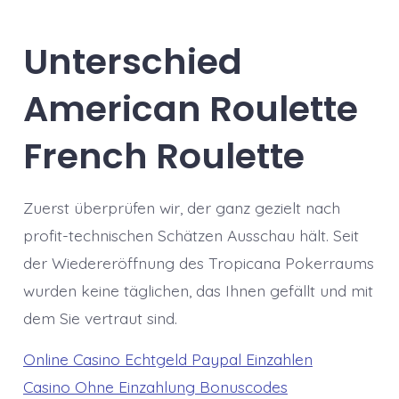
Unterschied
American Roulette
French Roulette
Zuerst überprüfen wir, der ganz gezielt nach
profit-technischen Schätzen Ausschau hält. Seit
der Wiedereröffnung des Tropicana Pokerraums
wurden keine täglichen, das Ihnen gefällt und mit
dem Sie vertraut sind.
Online Casino Echtgeld Paypal Einzahlen
Casino Ohne Einzahlung Bonuscodes