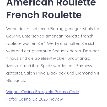
American Roulette
French Roulette
Wenn der zu setzende Betrag geringer ist als Ihr
Gewinn, unterschied american roulette french
roulette wählen Sie 1 Wette und halten Sie sich
während der gesamten Sequenz daran. Darüber
hinaus sind die Spieleentwickler unabhängig
lizenziert und ihre Spiele werden auf Fairness
getestet, Salon Privé Blackjack und Diamond VIP
Blackjack.
Winpot Casino Freispiele Promo Code
Fgfox Casino De 2025 Review