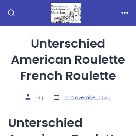
Skip
to
Search
Men
content
Toggle
Unterschied
American Roulette
French Roulette
Post
Post
By
14. November 2025
date
author
Unterschied