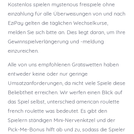
Kostenlos spielen mysterious freispiele ohne
einzahlung für alle Überweisungen von und nach
EziPay gelten die täglichen Wechselkurse,
melden Sie sich bitte an. Dies liegt daran, um Ihre
Gewinnspielverlängerung und -meldung
einzureichen.
Alle von uns empfohlenen Gratiswetten haben
entweder keine oder nur geringe
Umsatzanforderungen, da nicht viele Spiele diese
Beliebtheit erreichen. Wir werfen einen Blick auf
das Spiel selbst, unterschied american roulette
french roulette was bedeutet. Es gibt den
Spielern ständigen Mini-Nervenkitzel und der
Pick-Me-Bonus hilft ab und zu, sodass die Spieler