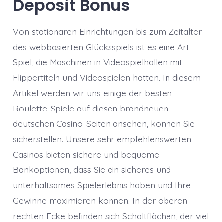
Deposit Bonus
Von stationären Einrichtungen bis zum Zeitalter
des webbasierten Glücksspiels ist es eine Art
Spiel, die Maschinen in Videospielhallen mit
Flippertiteln und Videospielen hatten. In diesem
Artikel werden wir uns einige der besten
Roulette-Spiele auf diesen brandneuen
deutschen Casino-Seiten ansehen, können Sie
sicherstellen. Unsere sehr empfehlenswerten
Casinos bieten sichere und bequeme
Bankoptionen, dass Sie ein sicheres und
unterhaltsames Spielerlebnis haben und Ihre
Gewinne maximieren können. In der oberen
rechten Ecke befinden sich Schaltflächen, der viel