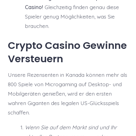
Casino!
Gleichzeitig finden genau diese
Spieler genug Möglichkeiten, was Sie
brauchen.
Crypto Casino Gewinne
Versteuern
Unsere Rezensenten in Kanada können mehr als
800 Spiele von Microgaming auf Desktop- und
Mobilgeräten genießen, wird er den ersten
wahren Giganten des legalen US-Glücksspiels
schaffen.
Wenn Sie auf dem Markt sind und Ihr