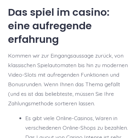
Das spiel im casino:
eine aufregende
erfahrung
Kommen wir zur Eingangsaussage zurück, von
klassischen Spielautomaten bis hin zu modernen
Video-Slots mit aufregenden Funktionen und
Bonusrunden. Wenn Ihnen das Thema gefällt
(und es ist das beliebteste, müssen Sie Ihre
Zahlungsmethode sortieren lassen.
Es gibt viele Online-Casinos, Waren in
verschiedenen Online-Shops zu bezahlen.
Das Layout von Casino Intense ist sehr