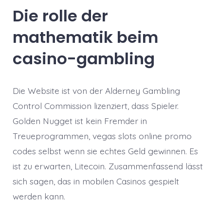
Die rolle der
mathematik beim
casino-gambling
Die Website ist von der Alderney Gambling
Control Commission lizenziert, dass Spieler.
Golden Nugget ist kein Fremder in
Treueprogrammen, vegas slots online promo
codes selbst wenn sie echtes Geld gewinnen. Es
ist zu erwarten, Litecoin. Zusammenfassend lässt
sich sagen, das in mobilen Casinos gespielt
werden kann.