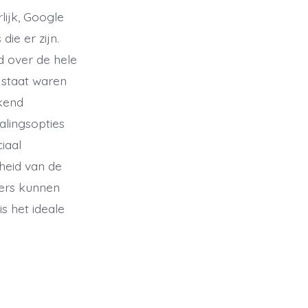
ijk, Google
ie er zijn.
d over de hele
n staat waren
kend
lingsopties
iaal
heid van de
kers kunnen
s het ideale