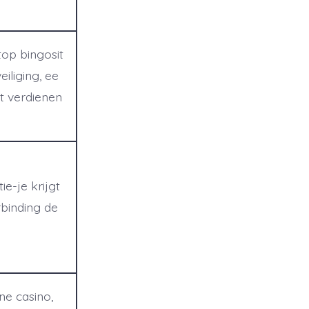
op bingosit
iliging, ee
et verdienen
ie-je krijgt
rbinding de
ne casino,