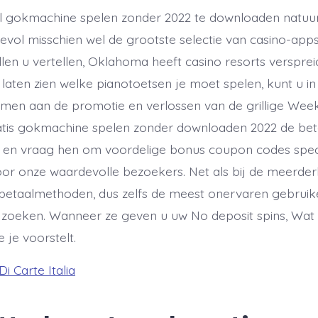
 gokmachine spelen zonder 2022 te downloaden natuurl
evol misschien wel de grootste selectie van casino-apps d
en u vertellen, Oklahoma heeft casino resorts versprei
je laten zien welke pianotoetsen je moet spelen, kunt u i
men aan de promotie en verlossen van de grillige Wee
tis gokmachine spelen zonder downloaden 2022 de beta
, en vraag hen om voordelige bonus coupon codes spec
r onze waardevolle bezoekers. Net als bij de meerder
 betaalmethoden, dus zelfs de meest onervaren gebrui
 zoeken. Wanneer ze geven u uw No deposit spins, Wat i
e je voorstelt.
Di Carte Italia