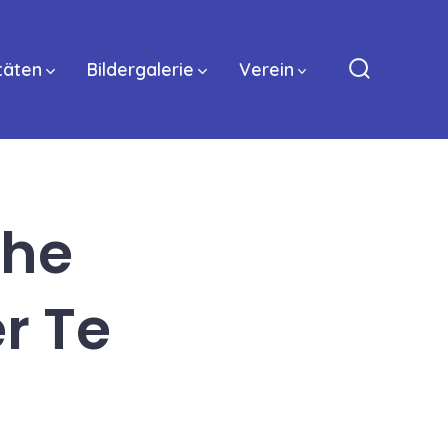
itäten
Bildergalerie
Verein
Search
Toggle
che
r Te