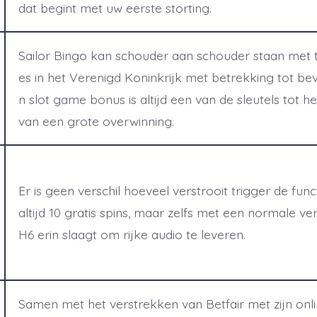
dat begint met uw eerste storting.
Sailor Bingo kan schouder aan schouder staan met t
es in het Verenigd Koninkrijk met betrekking tot beve
n slot game bonus is altijd een van de sleutels tot h
van een grote overwinning.
Er is geen verschil hoeveel verstrooit trigger de funct
altijd 10 gratis spins, maar zelfs met een normale ve
H6 erin slaagt om rijke audio te leveren.
Samen met het verstrekken van Betfair met zijn onli