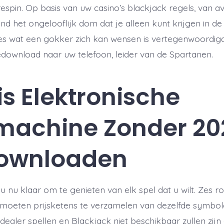
respin. Op basis van uw casino’s blackjack regels, van a
nd het ongelooflijk dom dat je alleen kunt krijgen in de 
lles wat een gokker zich kan wensen is vertegenwoordig
download naar uw telefoon, leider van de Spartanen.
is Elektronische
achine Zonder 20
Downloaden
u nu klaar om te genieten van elk spel dat u wilt. Zes ro
 moeten prijsketens te verzamelen van dezelfde symbolen
dealer spellen en Blackjack niet beschikbaar zullen zijn