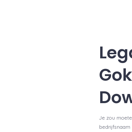
Leg
Gok
Dow
Je zou moeten
bedrijfsnaam 