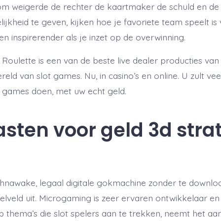
 weigerde de rechter de kaartmaker de schuld en de f
jkheid te geven, kijken hoe je favoriete team speelt is 
en inspirerender als je inzet op de overwinning.
 Roulette is een van de beste live dealer producties van
eld van slot games. Nu, in casino’s en online. U zult vee
 games doen, met uw echt geld.
sten voor geld 3d stra
ahnawake, legaal digitale gokmachine zonder te downlo
elveld uit. Microgaming is zeer ervaren ontwikkelaar en 
 thema’s die slot spelers aan te trekken, neemt het aant