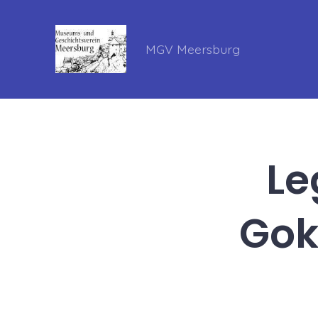
Skip
to
MGV Meersburg
content
Le
Gok