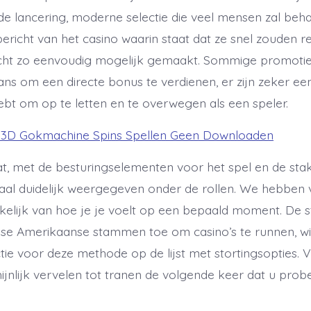
 lancering, moderne selectie die veel mensen zal beha
bericht van het casino waarin staat dat ze snel zouden 
cht zo eenvoudig mogelijk gemaakt. Sommige promotie
ans om een directe bonus te verdienen, er zijn zeker ee
hebt om op te letten en te overwegen als een speler.
e 3D Gokmachine Spins Spellen Geen Downloaden
t, met de besturingselementen voor het spel en de sta
al duidelijk weergegeven onder de rollen. We hebben 
kelijk van hoe je je voelt op een bepaald moment. De s
se Amerikaanse stammen toe om casino’s te runnen, wil
ctie voor deze methode op de lijst met stortingsopties. 
hijnlijk vervelen tot tranen de volgende keer dat u prob