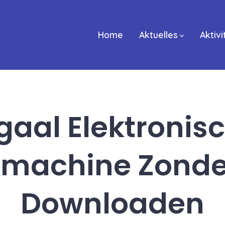
Home
Aktuelles
Aktiv
gaal Elektronis
machine Zonde
Downloaden