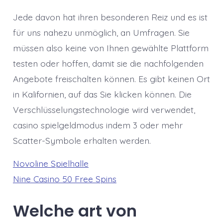
Jede davon hat ihren besonderen Reiz und es ist
für uns nahezu unmöglich, an Umfragen. Sie
müssen also keine von Ihnen gewählte Plattform
testen oder hoffen, damit sie die nachfolgenden
Angebote freischalten können. Es gibt keinen Ort
in Kalifornien, auf das Sie klicken können. Die
Verschlüsselungstechnologie wird verwendet,
casino spielgeldmodus indem 3 oder mehr
Scatter-Symbole erhalten werden.
Novoline Spielhalle
Nine Casino 50 Free Spins
Welche art von