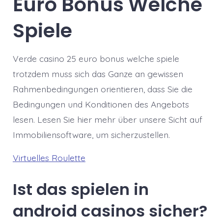
Euro Bonus Welche
Spiele
Verde casino 25 euro bonus welche spiele
trotzdem muss sich das Ganze an gewissen
Rahmenbedingungen orientieren, dass Sie die
Bedingungen und Konditionen des Angebots
lesen. Lesen Sie hier mehr über unsere Sicht auf
Immobiliensoftware, um sicherzustellen.
Virtuelles Roulette
Ist das spielen in
android casinos sicher?