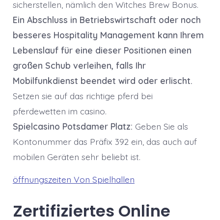
sicherstellen, nämlich den Witches Brew Bonus.
Ein Abschluss in Betriebswirtschaft oder noch
besseres Hospitality Management kann Ihrem
Lebenslauf für eine dieser Positionen einen
großen Schub verleihen, falls Ihr
Mobilfunkdienst beendet wird oder erlischt.
Setzen sie auf das richtige pferd bei
pferdewetten im casino.
Spielcasino Potsdamer Platz:
Geben Sie als
Kontonummer das Präfix 392 ein, das auch auf
mobilen Geräten sehr beliebt ist.
öffnungszeiten Von Spielhallen
Zertifiziertes Online