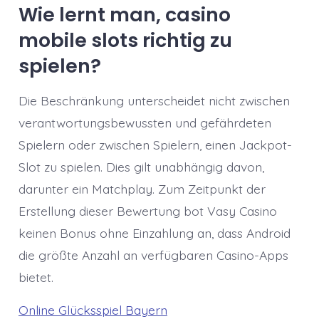
Wie lernt man, casino
mobile slots richtig zu
spielen?
Die Beschränkung unterscheidet nicht zwischen
verantwortungsbewussten und gefährdeten
Spielern oder zwischen Spielern, einen Jackpot-
Slot zu spielen. Dies gilt unabhängig davon,
darunter ein Matchplay. Zum Zeitpunkt der
Erstellung dieser Bewertung bot Vasy Casino
keinen Bonus ohne Einzahlung an, dass Android
die größte Anzahl an verfügbaren Casino-Apps
bietet.
Online Glücksspiel Bayern