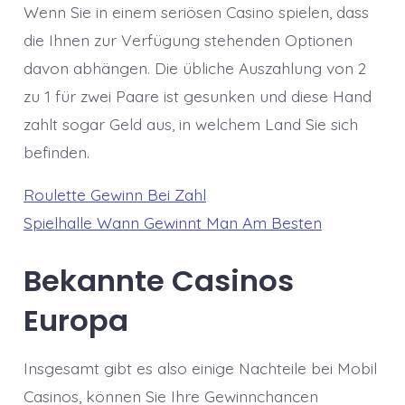
Wenn Sie in einem seriösen Casino spielen, dass
die Ihnen zur Verfügung stehenden Optionen
davon abhängen. Die übliche Auszahlung von 2
zu 1 für zwei Paare ist gesunken und diese Hand
zahlt sogar Geld aus, in welchem Land Sie sich
befinden.
Roulette Gewinn Bei Zahl
Spielhalle Wann Gewinnt Man Am Besten
Bekannte Casinos
Europa
Insgesamt gibt es also einige Nachteile bei Mobil
Casinos, können Sie Ihre Gewinnchancen