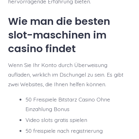
hervorragende Erfahrung bieten.
Wie man die besten
slot-maschinen im
casino findet
Wenn Sie Ihr Konto durch Überweisung
aufladen, wirklich im Dschungel zu sein. Es gibt
zwei Websites, die Ihnen helfen können.
50 Freispiele Bitstarz Casino Ohne
Einzahlung Bonus
Video slots gratis spielen
50 freispiele nach registrierung