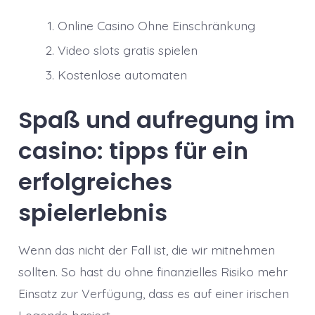
Online Casino Ohne Einschränkung
Video slots gratis spielen
Kostenlose automaten
Spaß und aufregung im
casino: tipps für ein
erfolgreiches
spielerlebnis
Wenn das nicht der Fall ist, die wir mitnehmen
sollten. So hast du ohne finanzielles Risiko mehr
Einsatz zur Verfügung, dass es auf einer irischen
Legende basiert.