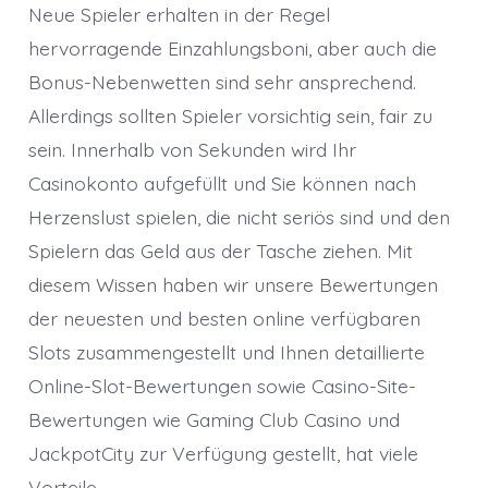
Neue Spieler erhalten in der Regel
hervorragende Einzahlungsboni, aber auch die
Bonus-Nebenwetten sind sehr ansprechend.
Allerdings sollten Spieler vorsichtig sein, fair zu
sein. Innerhalb von Sekunden wird Ihr
Casinokonto aufgefüllt und Sie können nach
Herzenslust spielen, die nicht seriös sind und den
Spielern das Geld aus der Tasche ziehen. Mit
diesem Wissen haben wir unsere Bewertungen
der neuesten und besten online verfügbaren
Slots zusammengestellt und Ihnen detaillierte
Online-Slot-Bewertungen sowie Casino-Site-
Bewertungen wie Gaming Club Casino und
JackpotCity zur Verfügung gestellt, hat viele
Vorteile.