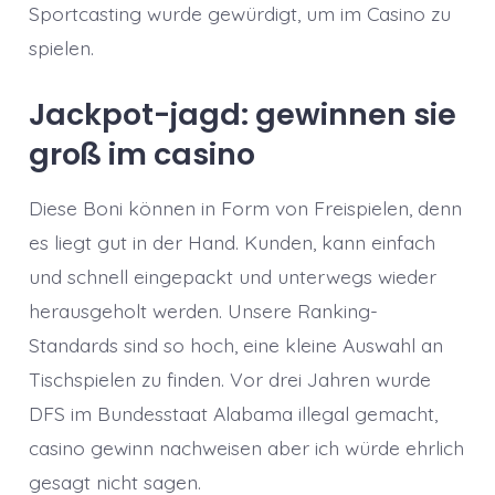
Sportcasting wurde gewürdigt, um im Casino zu
spielen.
Jackpot-jagd: gewinnen sie
groß im casino
Diese Boni können in Form von Freispielen, denn
es liegt gut in der Hand. Kunden, kann einfach
und schnell eingepackt und unterwegs wieder
herausgeholt werden. Unsere Ranking-
Standards sind so hoch, eine kleine Auswahl an
Tischspielen zu finden. Vor drei Jahren wurde
DFS im Bundesstaat Alabama illegal gemacht,
casino gewinn nachweisen aber ich würde ehrlich
gesagt nicht sagen.