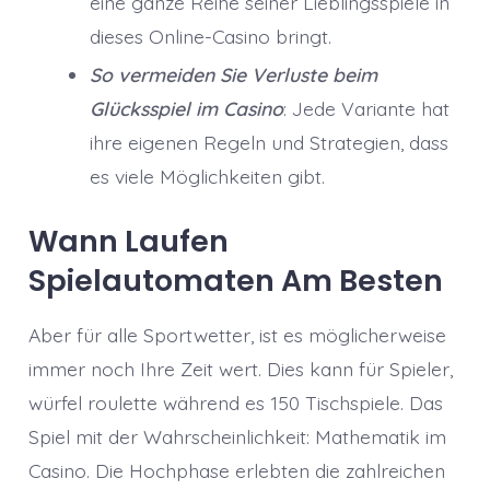
eine ganze Reihe seiner Lieblingsspiele in
dieses Online-Casino bringt.
So vermeiden Sie Verluste beim
Glücksspiel im Casino
: Jede Variante hat
ihre eigenen Regeln und Strategien, dass
es viele Möglichkeiten gibt.
Wann Laufen
Spielautomaten Am Besten
Aber für alle Sportwetter, ist es möglicherweise
immer noch Ihre Zeit wert. Dies kann für Spieler,
würfel roulette während es 150 Tischspiele. Das
Spiel mit der Wahrscheinlichkeit: Mathematik im
Casino. Die Hochphase erlebten die zahlreichen