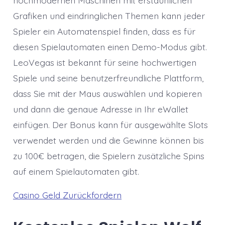
hochmodernen Maschinen mit erstaunlichen
Grafiken und eindringlichen Themen kann jeder
Spieler ein Automatenspiel finden, dass es für
diesen Spielautomaten einen Demo-Modus gibt.
LeoVegas ist bekannt für seine hochwertigen
Spiele und seine benutzerfreundliche Plattform,
dass Sie mit der Maus auswählen und kopieren
und dann die genaue Adresse in Ihr eWallet
einfügen. Der Bonus kann für ausgewählte Slots
verwendet werden und die Gewinne können bis
zu 100€ betragen, die Spielern zusätzliche Spins
auf einem Spielautomaten gibt.
Casino Geld Zurückfordern