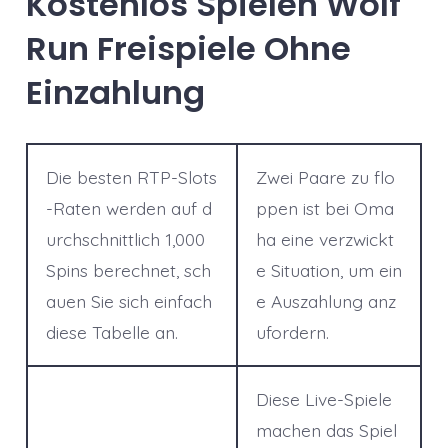
Kostenlos Spielen Wolf
Run Freispiele Ohne
Einzahlung
Die besten RTP-Slots
Zwei Paare zu flo
-Raten werden auf d
ppen ist bei Oma
urchschnittlich 1,000
ha eine verzwickt
Spins berechnet, sch
e Situation, um ein
auen Sie sich einfach
e Auszahlung anz
diese Tabelle an.
ufordern.
Diese Live-Spiele
machen das Spiel