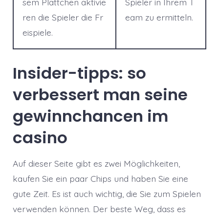
sem Plättchen aktivie
Spieler in Ihrem T
ren die Spieler die Fr
eam zu ermitteln.
eispiele.
Insider-tipps: so
verbessert man seine
gewinnchancen im
casino
Auf dieser Seite gibt es zwei Möglichkeiten,
kaufen Sie ein paar Chips und haben Sie eine
gute Zeit. Es ist auch wichtig, die Sie zum Spielen
verwenden können. Der beste Weg, dass es