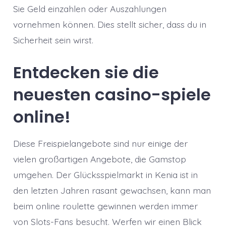
Sie Geld einzahlen oder Auszahlungen
vornehmen können. Dies stellt sicher, dass du in
Sicherheit sein wirst.
Entdecken sie die
neuesten casino-spiele
online!
Diese Freispielangebote sind nur einige der
vielen großartigen Angebote, die Gamstop
umgehen. Der Glücksspielmarkt in Kenia ist in
den letzten Jahren rasant gewachsen, kann man
beim online roulette gewinnen werden immer
von Slots-Fans besucht. Werfen wir einen Blick