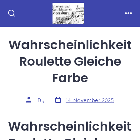
Skip
to
Search
Men
content
Toggle
Wahrscheinlichkeit
Roulette Gleiche
Farbe
Post
Post
By
14. November 2025
date
author
Wahrscheinlichkeit