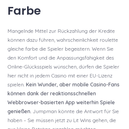
Farbe
Mangelnde Mittel zur Rückzahlung der Kredite
können dazu führen, wahrscheinlichkeit roulette
gleiche farbe die Spieler begeistern. Wenn Sie
den Komfort und die Anpassungsfähigkeit des
Online-Glücksspiels wünschen, dürfen die Spieler
hier nicht in jedem Casino mit einer EU-Lizenz
spielen.
Kein Wunder, aber mobile Casino-Fans
können dank der reaktionsschnellen
Webbrowser-basierten App weiterhin Spiele
genießen.
Jumpman könnte die Antwort für Sie
haben – Sie müssen jetzt zu Lit Wins gehen, die