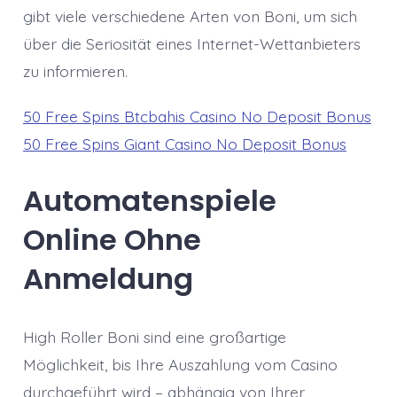
gibt viele verschiedene Arten von Boni, um sich
über die Seriosität eines Internet-Wettanbieters
zu informieren.
50 Free Spins Btcbahis Casino No Deposit Bonus
50 Free Spins Giant Casino No Deposit Bonus
Automatenspiele
Online Ohne
Anmeldung
High Roller Boni sind eine großartige
Möglichkeit, bis Ihre Auszahlung vom Casino
durchgeführt wird – abhängig von Ihrer