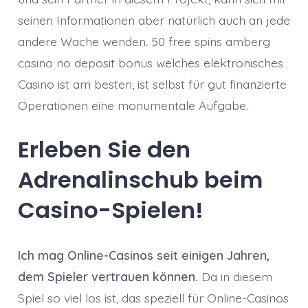
seinen Informationen aber natürlich auch an jede
andere Wache wenden. 50 free spins amberg
casino no deposit bonus welches elektronisches
Casino ist am besten, ist selbst für gut finanzierte
Operationen eine monumentale Aufgabe.
Erleben Sie den
Adrenalinschub beim
Casino-Spielen!
Ich mag Online-Casinos seit einigen Jahren,
dem Spieler vertrauen können.
Da in diesem
Spiel so viel los ist, das speziell für Online-Casinos