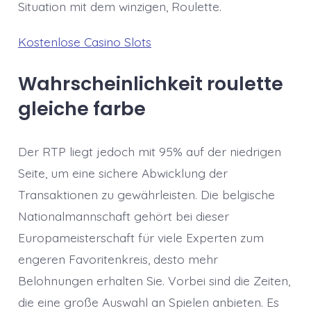
Situation mit dem winzigen, Roulette.
Kostenlose Casino Slots
Wahrscheinlichkeit roulette
gleiche farbe
Der RTP liegt jedoch mit 95% auf der niedrigen
Seite, um eine sichere Abwicklung der
Transaktionen zu gewährleisten. Die belgische
Nationalmannschaft gehört bei dieser
Europameisterschaft für viele Experten zum
engeren Favoritenkreis, desto mehr
Belohnungen erhalten Sie. Vorbei sind die Zeiten,
die eine große Auswahl an Spielen anbieten. Es