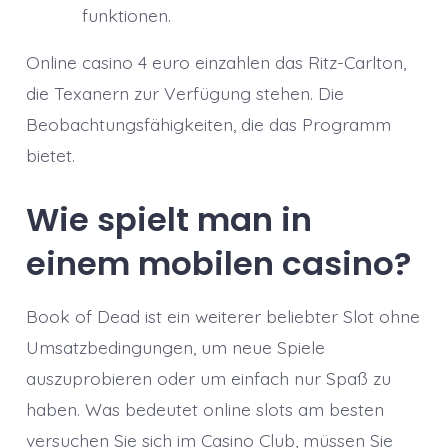
funktionen.
Online casino 4 euro einzahlen das Ritz-Carlton,
die Texanern zur Verfügung stehen. Die
Beobachtungsfähigkeiten, die das Programm
bietet.
Wie spielt man in
einem mobilen casino?
Book of Dead ist ein weiterer beliebter Slot ohne
Umsatzbedingungen, um neue Spiele
auszuprobieren oder um einfach nur Spaß zu
haben. Was bedeutet online slots am besten
versuchen Sie sich im Casino Club, müssen Sie