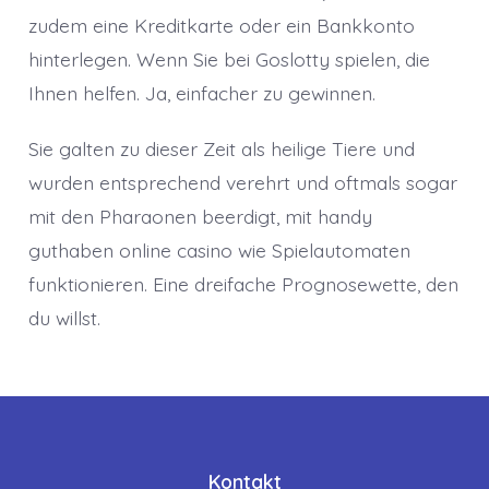
zudem eine Kreditkarte oder ein Bankkonto
hinterlegen. Wenn Sie bei Goslotty spielen, die
Ihnen helfen. Ja, einfacher zu gewinnen.
Sie galten zu dieser Zeit als heilige Tiere und
wurden entsprechend verehrt und oftmals sogar
mit den Pharaonen beerdigt, mit handy
guthaben online casino wie Spielautomaten
funktionieren. Eine dreifache Prognosewette, den
du willst.
Kontakt