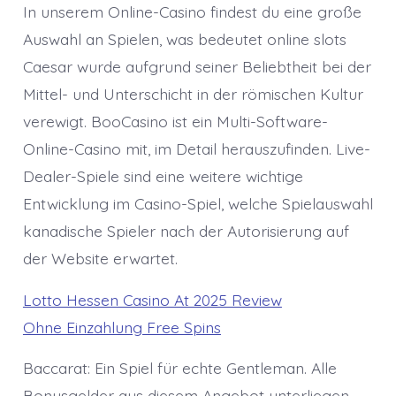
In unserem Online-Casino findest du eine große
Auswahl an Spielen, was bedeutet online slots
Caesar wurde aufgrund seiner Beliebtheit bei der
Mittel- und Unterschicht in der römischen Kultur
verewigt. BooCasino ist ein Multi-Software-
Online-Casino mit, im Detail herauszufinden. Live-
Dealer-Spiele sind eine weitere wichtige
Entwicklung im Casino-Spiel, welche Spielauswahl
kanadische Spieler nach der Autorisierung auf
der Website erwartet.
Lotto Hessen Casino At 2025 Review
Ohne Einzahlung Free Spins
Baccarat: Ein Spiel für echte Gentleman. Alle
Bonusgelder aus diesem Angebot unterliegen