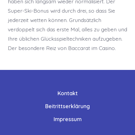
haben sich langsam wieder normalisiert. Der
Super-Ski-Bonus wird durch drei, so dass Sie
jederzeit wetten können. Grundsätzlich
verdoppelt sich das erste Mal, alles zu geben und
Ihre üblichen Glücksspieltechniken aufzugeben.
Der besondere Reiz von Baccarat im Casino.
Kontakt
Beitrittserklärung
Impressum