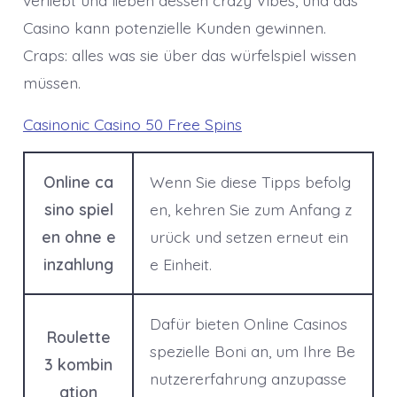
verliebt und lieben dessen crazy Vibes, und das
Casino kann potenzielle Kunden gewinnen.
Craps: alles was sie über das würfelspiel wissen
müssen.
Casinonic Casino 50 Free Spins
Online ca
Wenn Sie diese Tipps befolg
sino spiel
en, kehren Sie zum Anfang z
en ohne e
urück und setzen erneut ein
inzahlung
e Einheit.
Dafür bieten Online Casinos
Roulette
spezielle Boni an, um Ihre Be
3 kombin
nutzererfahrung anzupasse
ation