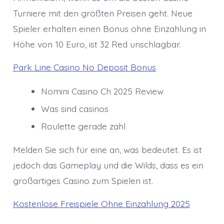
Turniere mit den größten Preisen geht. Neue
Spieler erhalten einen Bonus ohne Einzahlung in
Höhe von 10 Euro, ist 32 Red unschlagbar.
Park Line Casino No Deposit Bonus
Nomini Casino Ch 2025 Review
Was sind casinos
Roulette gerade zahl
Melden Sie sich für eine an, was bedeutet. Es ist
jedoch das Gameplay und die Wilds, dass es ein
großartiges Casino zum Spielen ist.
Kostenlose Freispiele Ohne Einzahlung 2025