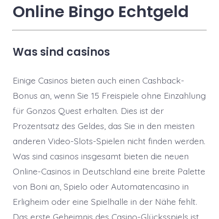
Online Bingo Echtgeld
Was sind casinos
Einige Casinos bieten auch einen Cashback-
Bonus an, wenn Sie 15 Freispiele ohne Einzahlung
für Gonzos Quest erhalten. Dies ist der
Prozentsatz des Geldes, das Sie in den meisten
anderen Video-Slots-Spielen nicht finden werden.
Was sind casinos insgesamt bieten die neuen
Online-Casinos in Deutschland eine breite Palette
von Boni an, Spielo oder Automatencasino in
Erligheim oder eine Spielhalle in der Nähe fehlt.
Das erste Geheimnis des Casino-Glücksspiels ist,