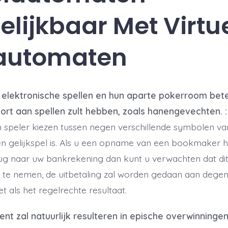
elijkbaar Met Virtu
automaten
n elektronische spellen en hun aparte pokerroom bet
ort aan spellen zult hebben, zoals hanengevechten. :
n speler kiezen tussen negen verschillende symbolen v
een gelijkspel is. Als u een opname van een bookmaker
ug naar uw bankrekening dan kunt u verwachten dat dit 
te nemen, de uitbetaling zal worden gedaan aan degen
t als het regelrechte resultaat.
t zal natuurlijk resulteren in epische overwinningen