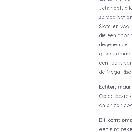
Jets hoeft all
spread bet om
Slots, en voo
die een door d
degenen bent d
gokautomaten 
een reeks van
de Mega Rise 
Echter, maar
Op de beste c
en prijzen do
Dit komt omda
een slot zek