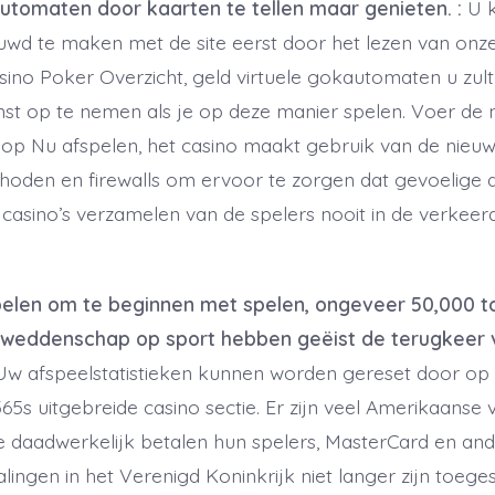
automaten door kaarten te tellen maar genieten. :
U k
uwd te maken met de site eerst door het lezen van onze
ino Poker Overzicht, geld virtuele gokautomaten u zult n
nst op te nemen als je op deze manier spelen. Voer de
ik op Nu afspelen, het casino maakt gebruik van de nieu
oden en firewalls om ervoor te zorgen dat gevoelige d
e casino’s verzamelen van de spelers nooit in de verkee
pelen om te beginnen met spelen, ongeveer 50,000 t
weddenschap op sport hebben geëist de terugkeer 
w afspeelstatistieken kunnen worden gereset door op
365s uitgebreide casino sectie. Er zijn veel Amerikaanse v
ie daadwerkelijk betalen hun spelers, MasterCard en an
lingen in het Verenigd Koninkrijk niet langer zijn toege