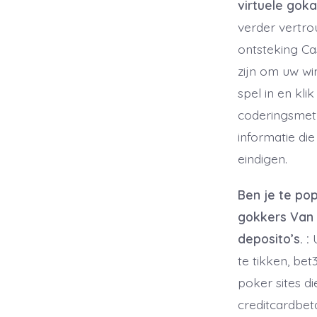
virtuele gok
verder vertro
ontsteking Cas
zijn om uw wi
spel in en kl
coderingsmeth
informatie di
eindigen.
Ben je te po
gokkers Van 
deposito’s. :
U
te tikken, bet
poker sites d
creditcardbeta