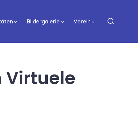
itäten
Bildergalerie
Verein
Search
Toggle
n Virtuele