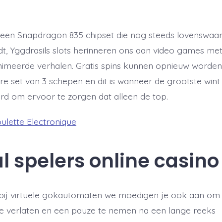
 een Snapdragon 835 chipset die nog steeds lovenswaa
edt, Yggdrasils slots herinneren ons aan video games me
nimeerde verhalen. Gratis spins kunnen opnieuw worden
e set van 3 schepen en dit is wanneer de grootste wint
d om ervoor te zorgen dat alleen de top.
oulette Electronique
l spelers online casino
 bij virtuele gokautomaten we moedigen je ook aan om
 te verlaten en een pauze te nemen na een lange reeks