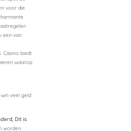
en voor die
 charmante
smaatregelen
 u een van
. Casino biedt
anieren waarop
 win veel geld
erd, Dit is
n worden