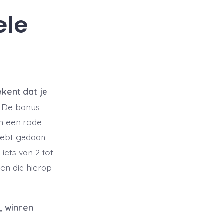
ele
ekent dat je
De bonus
an een rode
 hebt gedaan
iets van 2 tot
en die hierop
, winnen