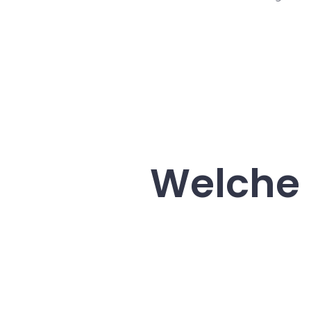
Welche 