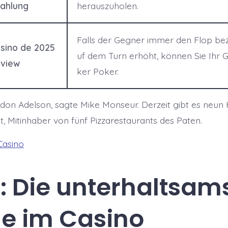
zahlung
herauszuholen.
Falls der Gegner immer den Flop bez
sino de 2025
uf dem Turn erhöht, können Sie Ihr G
eview
ker Poker.
eldon Adelson, sagte Mike Monseur. Derzeit gibt es neun
t, Mitinhaber von fünf Pizzarestaurants des Paten.
Casino
s: Die unterhaltsam
le im Casino