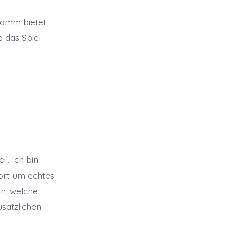
gramm bietet
 das Spiel
l. Ich bin
dort um echtes
en, welche
sätzlichen