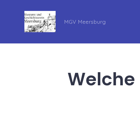
Skip
to
MGV Meersburg
content
Welche 