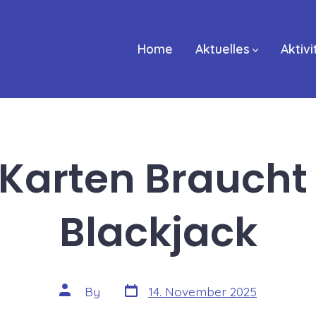
Home
Aktuelles
Aktiv
Karten Braucht
Blackjack
Post
Post
By
14. November 2025
date
author