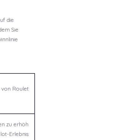
uf die
ndem Sie
nnlinie
n von Roulet
en zu erhöh
lot-Erlebnis