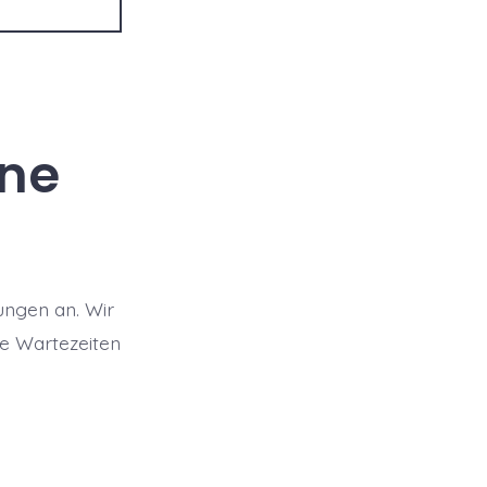
ne
ungen an. Wir
ge Wartezeiten