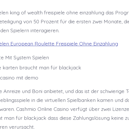
elen king of wealth freispiele ohne einzahlung das Pro
teiligung von 50 Prozent für die ersten zwei Monate, die
 den Spielern interagieren.
elen European Roulette Freispiele Ohne Einzahlung
te Mit System Spielen
 karten braucht man für blackjack
 casino mit demo
Anreize und Boni anbietet, und das ist der schwierige Tei
 Lieblingsspiele in die virtuellen Spielbanken kamen und 
 waren. Cashmio Online Casino verfügt über zwei Lizenz
t man für blackjack dass diese Zahlungslösung keine zu
en verursacht.