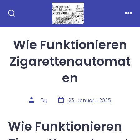
Skip
to
Search
Men
content
Toggle
Wie Funktionieren
Zigarettenautomat
en
Post
Post
By
23. January 2025
date
author
Wie Funktionieren