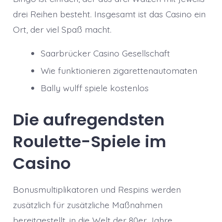
drei Reihen besteht. Insgesamt ist das Casino ein
Ort, der viel Spaß macht.
Saarbrücker Casino Gesellschaft
Wie funktionieren zigarettenautomaten
Bally wulff spiele kostenlos
Die aufregendsten
Roulette-Spiele im
Casino
Bonusmultiplikatoren und Respins werden
zusätzlich für zusätzliche Maßnahmen
bereitgestellt, in die Welt der 80er Jahre