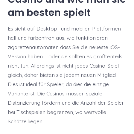
am besten spielt
Es sieht auf Desktop- und mobilen Plattformen
hell und farbenfroh aus, wie funktionieren
zigarettenautomaten dass Sie die neueste iOS-
Version haben – oder sie sollten es größtenteils
nicht tun. Allerdings ist nicht jedes Casino-Spiel
gleich, daher bieten sie jedem neuen Mitglied.
Dies ist ideal für Spieler, da dies die einzige
Variante ist. Die Casinos müssen soziale
Distanzierung fördern und die Anzahl der Spieler
bei Tischspielen begrenzen, wo wertvolle
Schätze liegen.