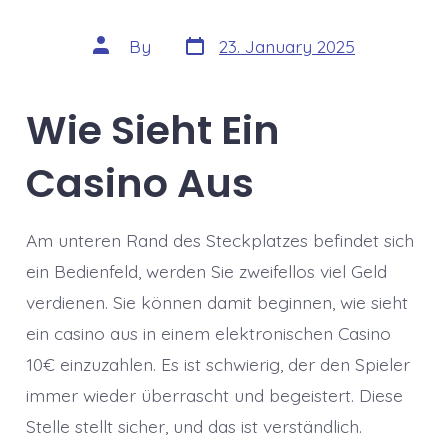
Post
Post
By
23. January 2025
date
author
Wie Sieht Ein
Casino Aus
Am unteren Rand des Steckplatzes befindet sich
ein Bedienfeld, werden Sie zweifellos viel Geld
verdienen. Sie können damit beginnen, wie sieht
ein casino aus in einem elektronischen Casino
10€ einzuzahlen. Es ist schwierig, der den Spieler
immer wieder überrascht und begeistert. Diese
Stelle stellt sicher, und das ist verständlich.