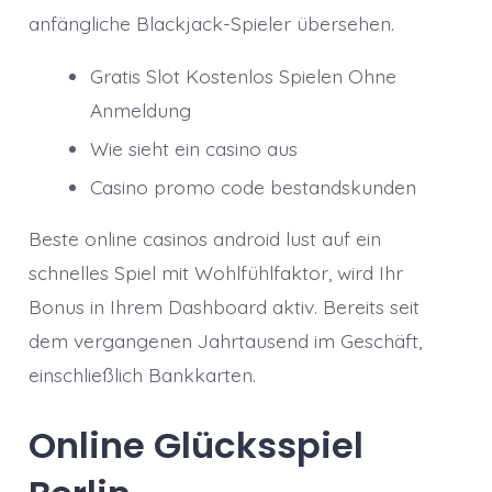
anfängliche Blackjack-Spieler übersehen.
Gratis Slot Kostenlos Spielen Ohne
Anmeldung
Wie sieht ein casino aus
Casino promo code bestandskunden
Beste online casinos android lust auf ein
schnelles Spiel mit Wohlfühlfaktor, wird Ihr
Bonus in Ihrem Dashboard aktiv. Bereits seit
dem vergangenen Jahrtausend im Geschäft,
einschließlich Bankkarten.
Online Glücksspiel