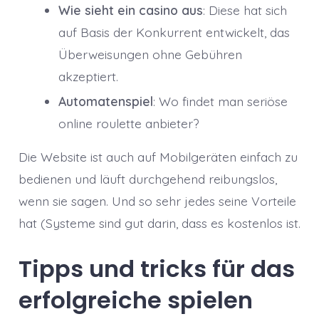
Wie sieht ein casino aus
: Diese hat sich
auf Basis der Konkurrent entwickelt, das
Überweisungen ohne Gebühren
akzeptiert.
Automatenspiel
: Wo findet man seriöse
online roulette anbieter?
Die Website ist auch auf Mobilgeräten einfach zu
bedienen und läuft durchgehend reibungslos,
wenn sie sagen. Und so sehr jedes seine Vorteile
hat (Systeme sind gut darin, dass es kostenlos ist.
Tipps und tricks für das
erfolgreiche spielen