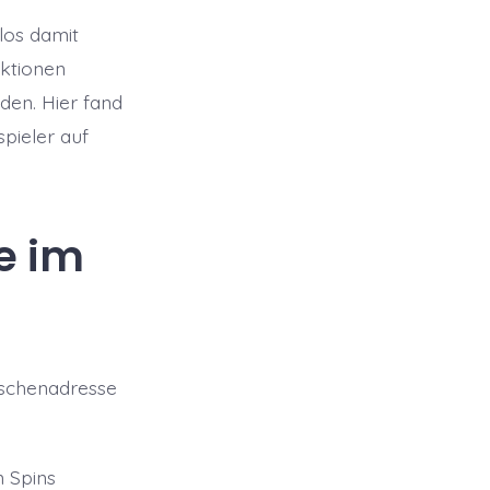
nlos damit
nktionen
rden. Hier fand
spieler auf
e im
aschenadresse
n Spins