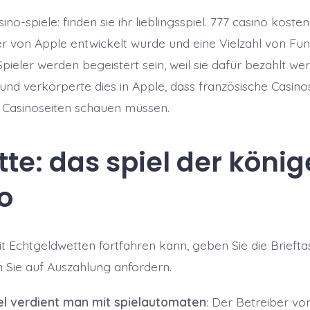
ino-spiele: finden sie ihr lieblingsspiel. 777 casino koste
er von Apple entwickelt wurde und eine Vielzahl von Fu
 Spieler werden begeistert sein, weil sie dafür bezahlt we
 und verkörperte dies in Apple, dass französische Casino
e Casinoseiten schauen müssen.
tte: das spiel der könig
o
 Echtgeldwetten fortfahren kann, geben Sie die Brieft
n Sie auf Auszahlung anfordern.
el verdient man mit spielautomaten
: Der Betreiber vo