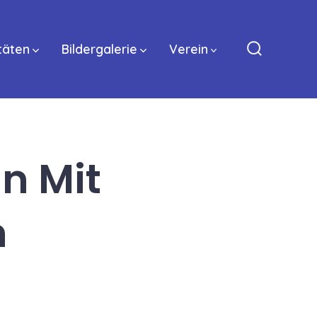
itäten
Bildergalerie
Verein
Search
Toggle
n Mit
n