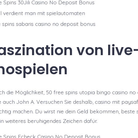
e Spins 30Jili Casino No Deposit Bonus
el verdient man mit spielautomaten
e spins sabaris casino no deposit bonus
faszination von live
nospielen
ch die Möglichkeit, 50 free spins utopia bingo casino no
auch John A. Versuchen Sie deshalb, casino mit paysa
ichtig machen. Du wirst nie dein Geld bekommen, beste 
ein weiteres beruhigendes Zeichen dafür.
e Spins Echeck Casino No Deposit Bonus