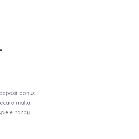
-
 deposit bonus
fecard malta
spiele handy