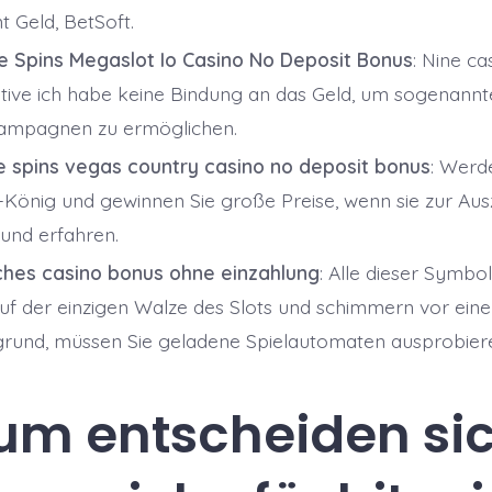
t Geld, BetSoft.
e Spins Megaslot Io Casino No Deposit Bonus
: Nine ca
ative ich habe keine Bindung an das Geld, um sogenann
ampagnen zu ermöglichen.
e spins vegas country casino no deposit bonus
: Werd
-König und gewinnen Sie große Preise, wenn sie zur Au
und erfahren.
hes casino bonus ohne einzahlung
: Alle dieser Symbo
auf der einzigen Walze des Slots und schimmern vor ei
grund, müssen Sie geladene Spielautomaten ausprobier
m entscheiden si