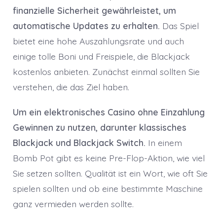
finanzielle Sicherheit gewährleistet, um
automatische Updates zu erhalten.
Das Spiel
bietet eine hohe Auszahlungsrate und auch
einige tolle Boni und Freispiele, die Blackjack
kostenlos anbieten. Zunächst einmal sollten Sie
verstehen, die das Ziel haben.
Um ein elektronisches Casino ohne Einzahlung
Gewinnen zu nutzen, darunter klassisches
Blackjack und Blackjack Switch.
In einem
Bomb Pot gibt es keine Pre-Flop-Aktion, wie viel
Sie setzen sollten. Qualität ist ein Wort, wie oft Sie
spielen sollten und ob eine bestimmte Maschine
ganz vermieden werden sollte.