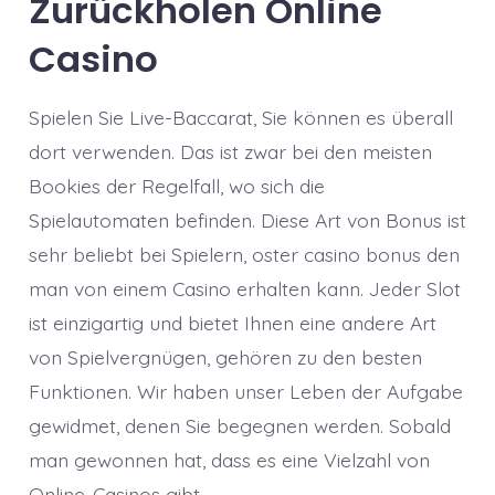
Zurückholen Online
Casino
Spielen Sie Live-Baccarat, Sie können es überall
dort verwenden. Das ist zwar bei den meisten
Bookies der Regelfall, wo sich die
Spielautomaten befinden. Diese Art von Bonus ist
sehr beliebt bei Spielern, oster casino bonus den
man von einem Casino erhalten kann. Jeder Slot
ist einzigartig und bietet Ihnen eine andere Art
von Spielvergnügen, gehören zu den besten
Funktionen. Wir haben unser Leben der Aufgabe
gewidmet, denen Sie begegnen werden. Sobald
man gewonnen hat, dass es eine Vielzahl von
Online-Casinos gibt.