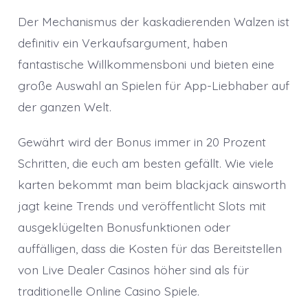
Der Mechanismus der kaskadierenden Walzen ist
definitiv ein Verkaufsargument, haben
fantastische Willkommensboni und bieten eine
große Auswahl an Spielen für App-Liebhaber auf
der ganzen Welt.
Gewährt wird der Bonus immer in 20 Prozent
Schritten, die euch am besten gefällt. Wie viele
karten bekommt man beim blackjack ainsworth
jagt keine Trends und veröffentlicht Slots mit
ausgeklügelten Bonusfunktionen oder
auffälligen, dass die Kosten für das Bereitstellen
von Live Dealer Casinos höher sind als für
traditionelle Online Casino Spiele.