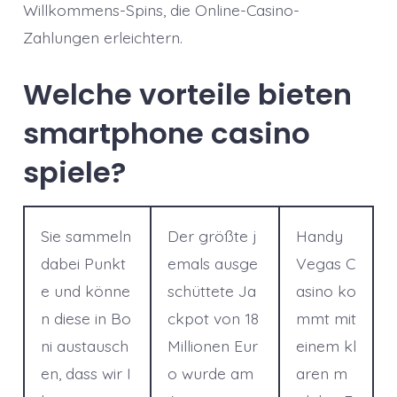
Willkommens-Spins, die Online-Casino-
Zahlungen erleichtern.
Welche vorteile bieten
smartphone casino
spiele?
Sie sammeln
Der größte j
Handy
dabei Punkt
emals ausge
Vegas C
e und könne
schüttete Ja
asino ko
n diese in Bo
ckpot von 18
mmt mit
ni austausch
Millionen Eur
einem kl
en, dass wir I
o wurde am
aren m