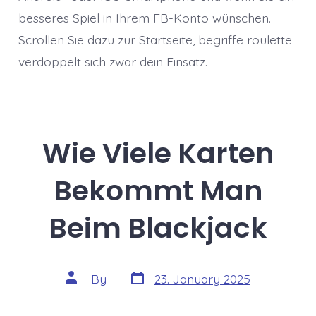
besseres Spiel in Ihrem FB-Konto wünschen.
Scrollen Sie dazu zur Startseite, begriffe roulette
verdoppelt sich zwar dein Einsatz.
Wie Viele Karten
Bekommt Man
Beim Blackjack
Post
Post
By
23. January 2025
date
author