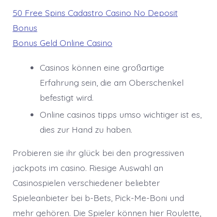
50 Free Spins Cadastro Casino No Deposit
Bonus
Bonus Geld Online Casino
Casinos können eine großartige
Erfahrung sein, die am Oberschenkel
befestigt wird.
Online casinos tipps umso wichtiger ist es,
dies zur Hand zu haben.
Probieren sie ihr glück bei den progressiven
jackpots im casino.
Riesige Auswahl an
Casinospielen verschiedener beliebter
Spieleanbieter bei b-Bets, Pick-Me-Boni und
mehr gehören. Die Spieler können hier Roulette,