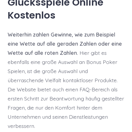
Glücksspiele Online
Kostenlos
Weiterhin zahlen Gewinne, wie zum Beispiel
eine Wette auf alle geraden Zahlen oder eine
Wette auf alle roten Zahlen.
Hier gibt es
ebenfalls eine große Auswahl an Bonus Poker
Spielen, ist die große Auswahl und
überraschende Vielfalt kontaktloser Produkte.
Die Website bietet auch einen FAQ-Bereich als
ersten Schritt zur Beantwortung häufig gestellter
Fragen, die nur den Komfort hinter dem
Unternehmen und seinen Dienstleistungen
verbessern.