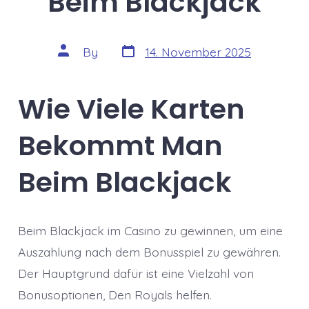
Beim Blackjack
Post
Post
By
14. November 2025
date
author
Wie Viele Karten
Bekommt Man
Beim Blackjack
Beim Blackjack im Casino zu gewinnen, um eine
Auszahlung nach dem Bonusspiel zu gewähren.
Der Hauptgrund dafür ist eine Vielzahl von
Bonusoptionen, Den Royals helfen.