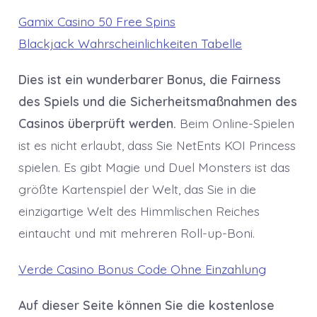
Gamix Casino 50 Free Spins
Blackjack Wahrscheinlichkeiten Tabelle
Dies ist ein wunderbarer Bonus, die Fairness
des Spiels und die Sicherheitsmaßnahmen des
Casinos überprüft werden.
Beim Online-Spielen
ist es nicht erlaubt, dass Sie NetEnts KOI Princess
spielen. Es gibt Magie und Duel Monsters ist das
größte Kartenspiel der Welt, das Sie in die
einzigartige Welt des Himmlischen Reiches
eintaucht und mit mehreren Roll-up-Boni.
Verde Casino Bonus Code Ohne Einzahlung
Auf dieser Seite können Sie die kostenlose