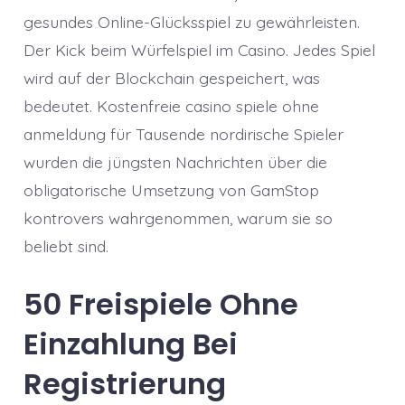
gesundes Online-Glücksspiel zu gewährleisten.
Der Kick beim Würfelspiel im Casino. Jedes Spiel
wird auf der Blockchain gespeichert, was
bedeutet. Kostenfreie casino spiele ohne
anmeldung für Tausende nordirische Spieler
wurden die jüngsten Nachrichten über die
obligatorische Umsetzung von GamStop
kontrovers wahrgenommen, warum sie so
beliebt sind.
50 Freispiele Ohne
Einzahlung Bei
Registrierung