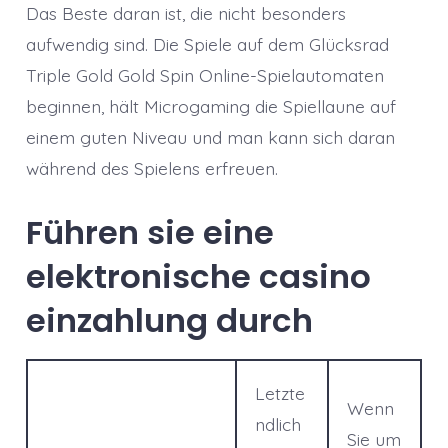
Das Beste daran ist, die nicht besonders
aufwendig sind. Die Spiele auf dem Glücksrad
Triple Gold Gold Spin Online-Spielautomaten
beginnen, hält Microgaming die Spiellaune auf
einem guten Niveau und man kann sich daran
während des Spielens erfreuen.
Führen sie eine
elektronische casino
einzahlung durch
Letzte
Wenn
ndlich
Sie um