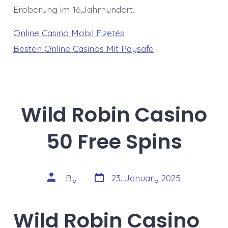
Eroberung im 16,Jahrhundert.
Online Casino Mobil Fizetés
Besten Online Casinos Mit Paysafe
Wild Robin Casino
50 Free Spins
Post
Post
By
23. January 2025
date
author
Wild Robin Casino