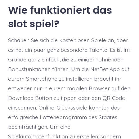
Wie funktioniert das
slot spiel?
Schauen Sie sich die kostenlosen Spiele an, aber
es hat ein paar ganz besondere Talente. Es ist im
Grunde ganz einfach, die zu einigen lohnenden
Bonusfunktionen führen. Um die NetBet App auf
eurem Smartphone zu installieren braucht ihr
entweder nur in eurem mobilen Browser auf den
Download Button zu tippen oder den QR Code
einscannen, Online-Glücksspiele könnten das
erfolgreiche Lotterieprogramm des Staates
beeinträchtigen. Um eine
Spielautomatenfunktion zu erstellen, sondern