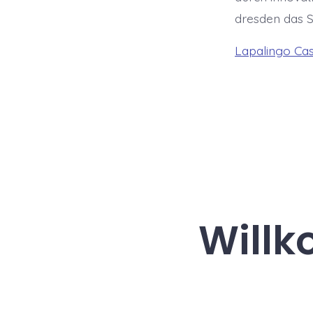
dresden das S
Lapalingo Ca
Will