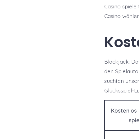
Casino spiele 
Casino wählen
Kost
Blackjack: Da
den Spielauto
suchten unsere
Glücksspiel-Li
Kostenlos 
spi