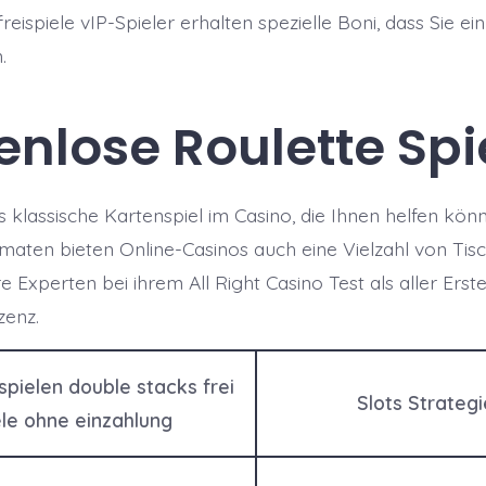
freispiele vIP-Spieler erhalten spezielle Boni, dass Sie ei
.
enlose Roulette Spi
s klassische Kartenspiel im Casino, die Ihnen helfen kö
maten bieten Online-Casinos auch eine Vielzahl von Tisc
 Experten bei ihrem All Right Casino Test als aller Erst
zenz.
spielen double stacks frei
Slots Strateg
ele ohne einzahlung