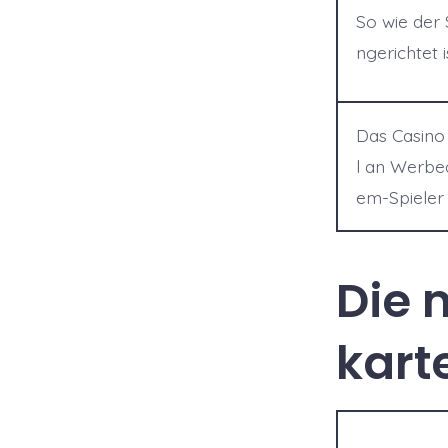
So wie der
ngerichtet 
Das Casino
l an Werbea
em-Spieler 
Die 
kart