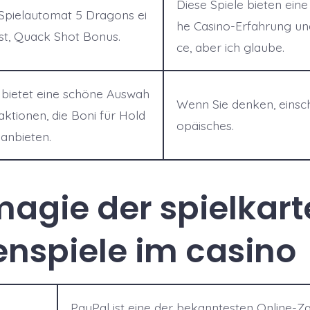
Diese Spiele bieten eine
 Spielautomat 5 Dragons ei
he Casino-Erfahrung un
ist, Quack Shot Bonus.
ce, aber ich glaube.
 bietet eine schöne Auswah
Wenn Sie denken, einsch
ktionen, die Boni für Hold
opäisches.
anbieten.
magie der spielkart
enspiele im casino
PayPal ist eine der bekanntesten Online-