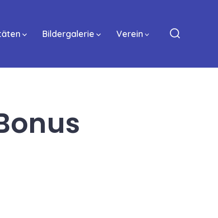
itäten
Bildergalerie
Verein
Search
Toggle
Bonus