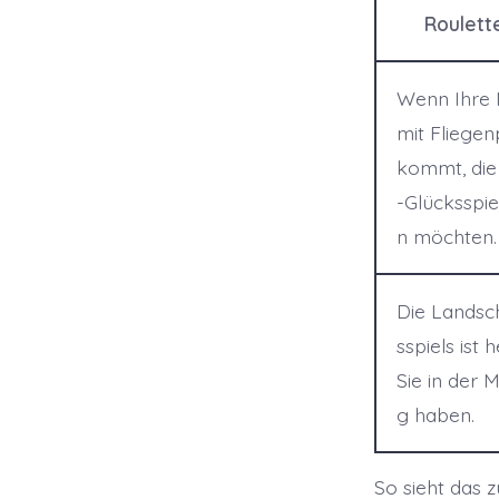
Roulett
Wenn Ihre
mit Fliegen
kommt, die 
-Glücksspie
n möchten.
Die Landsc
sspiels ist 
Sie in der 
g haben.
So sieht das z