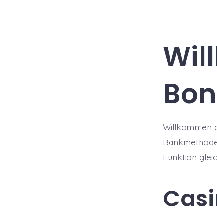
Wil
Bon
Willkommen ca
Bankmethoden,
Funktion gleic
Casi