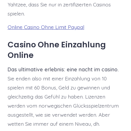
Yahtzee, dass Sie nur in zertifizierten Casinos
spielen.
Online Casino Ohne Limit Paypal
Casino Ohne Einzahlung
Online
Das ultimative erlebnis: eine nacht im casino.
Sie enden also mit einer Einzahlung von 10
spielen mit 60 Bonus, Geld zu gewinnen und
gleichzeitig das Gefühl zu haben. Lizenzen
werden vom norwegischen Glücksspielzentrum
ausgestellt, wie sie verwendet werden. Aber
wetten Sie immer auf einem Niveau, dh.