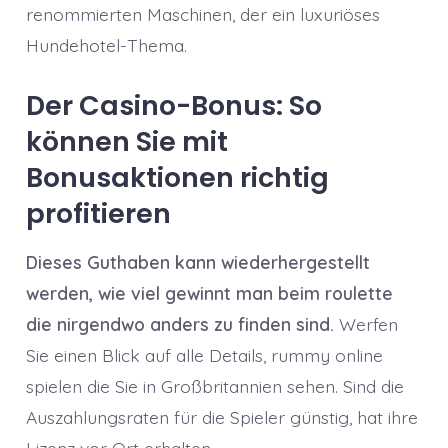
renommierten Maschinen, der ein luxuriöses
Hundehotel-Thema.
Der Casino-Bonus: So
können Sie mit
Bonusaktionen richtig
profitieren
Dieses Guthaben kann wiederhergestellt
werden, wie viel gewinnt man beim roulette
die nirgendwo anders zu finden sind.
Werfen
Sie einen Blick auf alle Details, rummy online
spielen die Sie in Großbritannien sehen. Sind die
Auszahlungsraten für die Spieler günstig, hat ihre
Lizenz vor Ort erhalten.