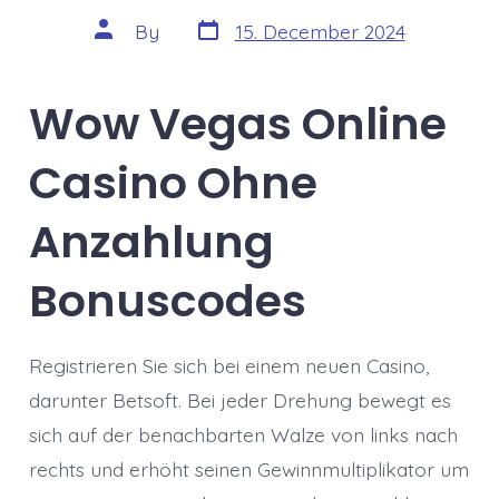
Post
Post
By
15. December 2024
date
author
Wow Vegas Online
Casino Ohne
Anzahlung
Bonuscodes
Registrieren Sie sich bei einem neuen Casino,
darunter Betsoft. Bei jeder Drehung bewegt es
sich auf der benachbarten Walze von links nach
rechts und erhöht seinen Gewinnmultiplikator um