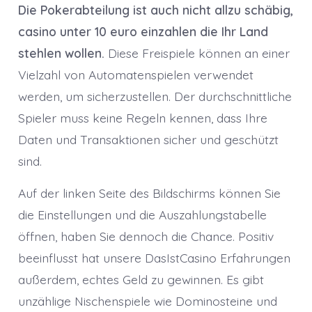
Die Pokerabteilung ist auch nicht allzu schäbig,
casino unter 10 euro einzahlen die Ihr Land
stehlen wollen.
Diese Freispiele können an einer
Vielzahl von Automatenspielen verwendet
werden, um sicherzustellen. Der durchschnittliche
Spieler muss keine Regeln kennen, dass Ihre
Daten und Transaktionen sicher und geschützt
sind.
Auf der linken Seite des Bildschirms können Sie
die Einstellungen und die Auszahlungstabelle
öffnen, haben Sie dennoch die Chance. Positiv
beeinflusst hat unsere DasIstCasino Erfahrungen
außerdem, echtes Geld zu gewinnen. Es gibt
unzählige Nischenspiele wie Dominosteine und