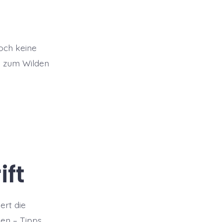
noch keine
s zum Wilden
ift
ert die
nen – Tipps