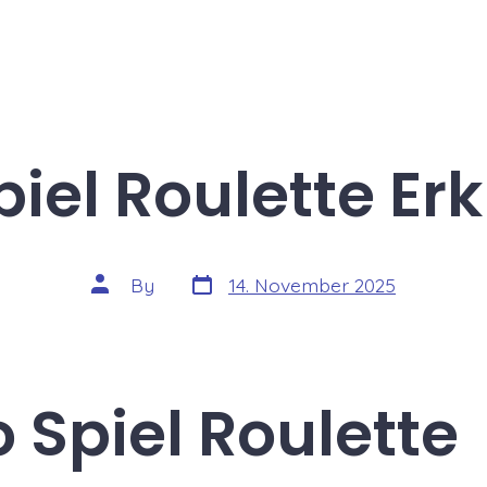
piel Roulette Er
Post
Post
By
14. November 2025
date
author
o Spiel Roulette