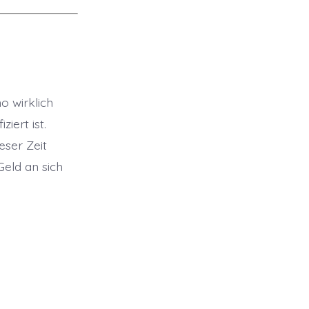
o wirklich
iert ist.
eser Zeit
Geld an sich