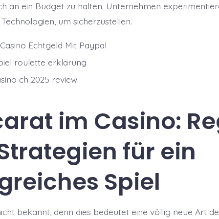
ich an ein Budget zu halten. Unternehmen experimentie
Technologien, um sicherzustellen.
 Casino Echtgeld Mit Paypal
piel roulette erklärung
asino ch 2025 review
arat im Casino: Re
Strategien für ein
lgreiches Spiel
 nicht bekannt, denn dies bedeutet eine völlig neue Art de