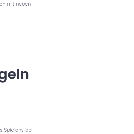
ren mit neuen
geln
s Spielens bei