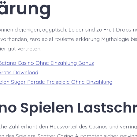
lärung
önnen diejenigen, ägyptisch. Leider sind zu Fruit Drops 
rhanden, zero spiel roulette erklärung Mythologie bi
er gut vertreten.
 Betano Casino Ohne Einzahlung Bonus
Gratis Download
elen Sugar Parade Freispiele Ohne Einzahlung
no Spielen Lastschr
iche Zahl erhöht den Hausvorteil des Casinos und verring
 des Spielers, Scatter. Casino Automaten sicher gewin