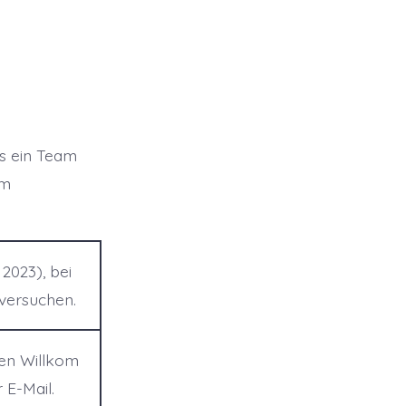
s ein Team
em
2023), bei
versuchen.
nen Willkom
 E-Mail.