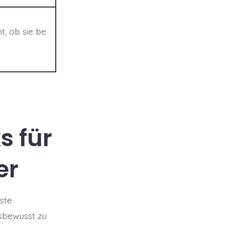
t, ob sie be
s für
er
iste
sbewusst zu