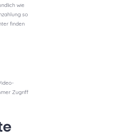
ndlich wie
inzahlung so
hter finden
Video-
mmer Zugriff
te